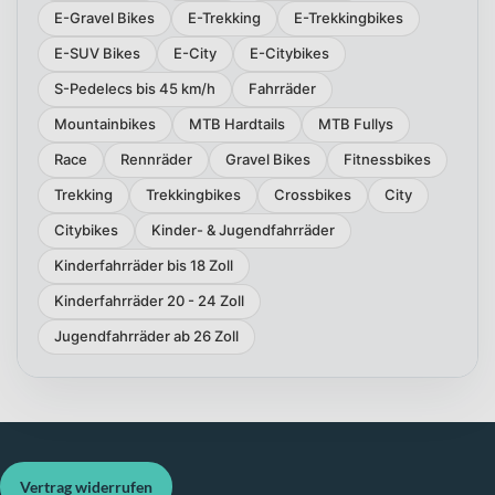
E-Gravel Bikes
E-Trekking
E-Trekkingbikes
E-SUV Bikes
E-City
E-Citybikes
S-Pedelecs bis 45 km/h
Fahrräder
Mountainbikes
MTB Hardtails
MTB Fullys
Race
Rennräder
Gravel Bikes
Fitnessbikes
Trekking
Trekkingbikes
Crossbikes
City
Citybikes
Kinder- & Jugendfahrräder
Kinderfahrräder bis 18 Zoll
Kinderfahrräder 20 - 24 Zoll
Jugendfahrräder ab 26 Zoll
Vertrag widerrufen