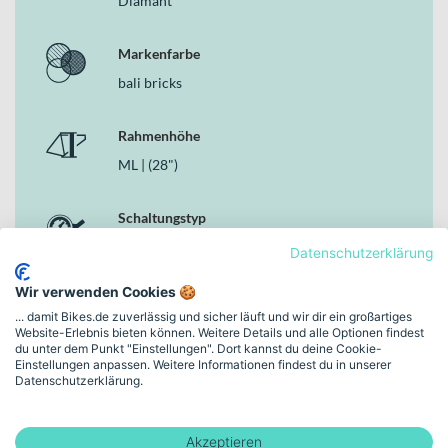
Diamant
Zulässiges Gesamtgewicht von 150 kg für einen stabilen
Gesamteindruck
Markenfarbe
Warum dieses Bike in der Kategorie Gravel Bikes
bali bricks
überzeugt
Im Bereich der Gravel Bikes verbindet das GIANT Revolt 1
Rahmenhöhe
sportliche Race-Gene mit einer klar auf Vielseitigkeit
ausgerichteten Ausstattung. Der Aluminiumrahmen, die Carbon-
ML | (28")
Gabel, die 20-Gang-Kettenschaltung und die hydraulischen
Scheibenbremsen greifen harmonisch ineinander und machen das
Schaltungstyp
Bike zu einem zuverlässigen Partner für lange Strecken auf Straße
und Offroad-Pfaden – genau dann, wenn du mehr willst als nur
Kettenschaltung
Datenschutzerklärung
einen Untergrund.
Wir verwenden Cookies 🍪
Bremsen
... damit Bikes.de zuverlässig und sicher läuft und wir dir ein großartiges
Hydraulische Scheibenbremse
Website-Erlebnis bieten können. Weitere Details und alle Optionen findest
du unter dem Punkt "Einstellungen". Dort kannst du deine Cookie-
Einstellungen anpassen. Weitere Informationen findest du in unserer
Rahmen-Material
Datenschutzerklärung.
Aluminium
Akzeptieren