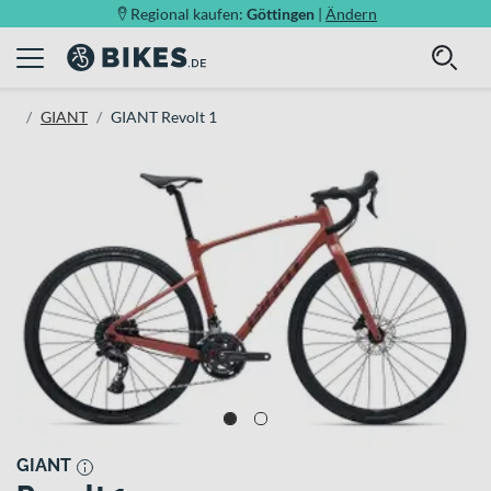
Regional kaufen:
Göttingen
|
Ändern
GIANT
GIANT Revolt 1
GIANT