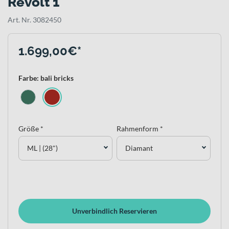
Revolt 1
Art. Nr. 3082450
1.699,00€*
Farbe: bali bricks
Größe *
Rahmenform *
ML | (28")
Diamant
Unverbindlich Reservieren