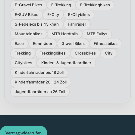
E-Gravel Bikes
E-Trekking
E-Trekkingbikes
E-SUV Bikes
E-City
E-Citybikes
S-Pedelecs bis 45 km/h
Fahrräder
Mountainbikes
MTB Hardtails
MTB Fullys
Race
Rennräder
Gravel Bikes
Fitnessbikes
Trekking
Trekkingbikes
Crossbikes
City
Citybikes
Kinder- & Jugendfahrräder
Kinderfahrräder bis 18 Zoll
Kinderfahrräder 20 - 24 Zoll
Jugendfahrräder ab 26 Zoll
Vertrag widerrufen