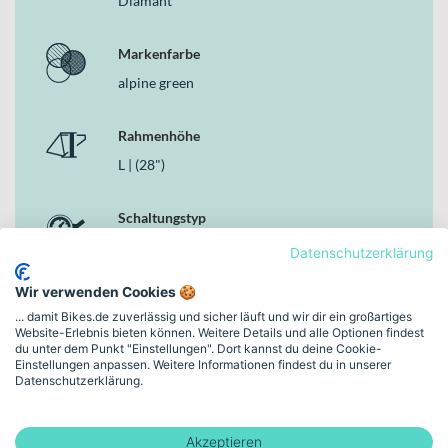
Diamant
Zulässiges Gesamtgewicht von 150 kg für einen stabilen
Gesamteindruck
Markenfarbe
Warum dieses Bike in der Kategorie Gravel Bikes
alpine green
überzeugt
Im Bereich der Gravel Bikes verbindet das GIANT Revolt 1
Rahmenhöhe
sportliche Race-Gene mit einer klar auf Vielseitigkeit
ausgerichteten Ausstattung. Der Aluminiumrahmen, die Carbon-
L | (28")
Gabel, die 20-Gang-Kettenschaltung und die hydraulischen
Scheibenbremsen greifen harmonisch ineinander und machen das
Schaltungstyp
Bike zu einem zuverlässigen Partner für lange Strecken auf Straße
und Offroad-Pfaden – genau dann, wenn du mehr willst als nur
Kettenschaltung
Datenschutzerklärung
einen Untergrund.
Wir verwenden Cookies 🍪
Bremsen
... damit Bikes.de zuverlässig und sicher läuft und wir dir ein großartiges
Hydraulische Scheibenbremse
Website-Erlebnis bieten können. Weitere Details und alle Optionen findest
du unter dem Punkt "Einstellungen". Dort kannst du deine Cookie-
Einstellungen anpassen. Weitere Informationen findest du in unserer
Rahmen-Material
Datenschutzerklärung.
Aluminium
Akzeptieren