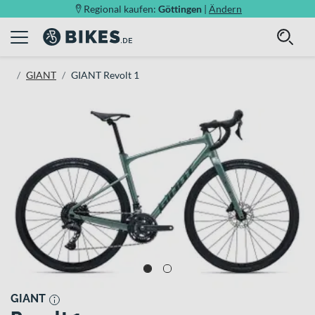
Regional kaufen:
Göttingen
|
Ändern
GIANT
GIANT Revolt 1
GIANT