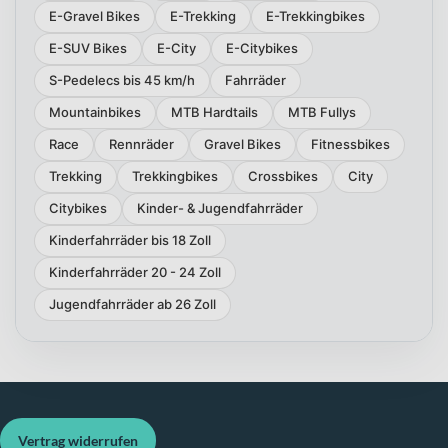
E-Gravel Bikes
E-Trekking
E-Trekkingbikes
E-SUV Bikes
E-City
E-Citybikes
S-Pedelecs bis 45 km/h
Fahrräder
Mountainbikes
MTB Hardtails
MTB Fullys
Race
Rennräder
Gravel Bikes
Fitnessbikes
Trekking
Trekkingbikes
Crossbikes
City
Citybikes
Kinder- & Jugendfahrräder
Kinderfahrräder bis 18 Zoll
Kinderfahrräder 20 - 24 Zoll
Jugendfahrräder ab 26 Zoll
Vertrag widerrufen