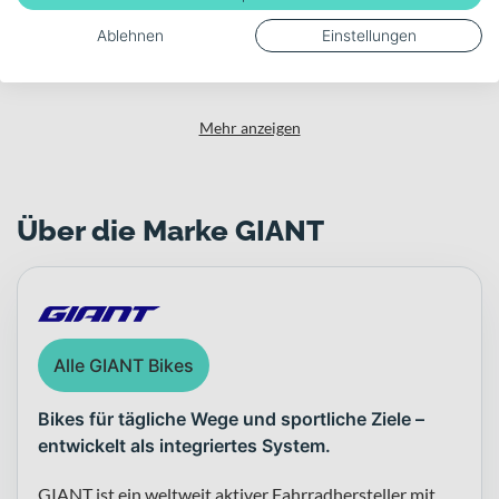
Sport2 Antrieb und 130 mm Federgabel für anspruchsvolle
Akku-Kapazität (Wh)
Offroad-Einsätze. Die durchdachte Integration von Motor, Akku
Ablehnen
Einstellungen
625
und Display sowie die robuste Ausstattung mit 29 Zoll Laufrädern
und hydraulischen Scheibenbremsen machen es zu einem
zuverlässigen Partner für ambitionierte Touren und technisch
fordernde Trails.
Mehr anzeigen
Über die Marke GIANT
Alle GIANT Bikes
Bikes für tägliche Wege und sportliche Ziele –
entwickelt als integriertes System.
GIANT ist ein weltweit aktiver Fahrradhersteller mit