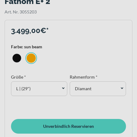
Fathom E+ 2
Art. Nr. 3055203
3.499,00€*
Farbe: sun beam
Größe *
Rahmenform *
L | (29")
Diamant
Unverbindlich Reservieren