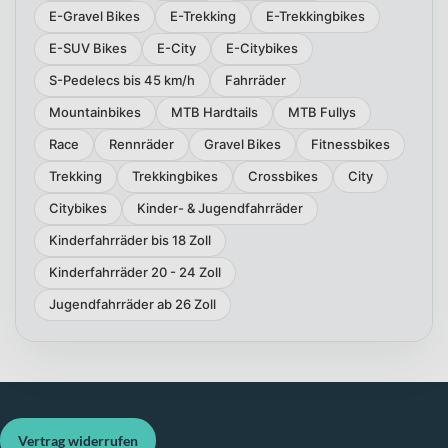
E-Gravel Bikes
E-Trekking
E-Trekkingbikes
E-SUV Bikes
E-City
E-Citybikes
S-Pedelecs bis 45 km/h
Fahrräder
Mountainbikes
MTB Hardtails
MTB Fullys
Race
Rennräder
Gravel Bikes
Fitnessbikes
Trekking
Trekkingbikes
Crossbikes
City
Citybikes
Kinder- & Jugendfahrräder
Kinderfahrräder bis 18 Zoll
Kinderfahrräder 20 - 24 Zoll
Jugendfahrräder ab 26 Zoll
Vertrag widerrufen