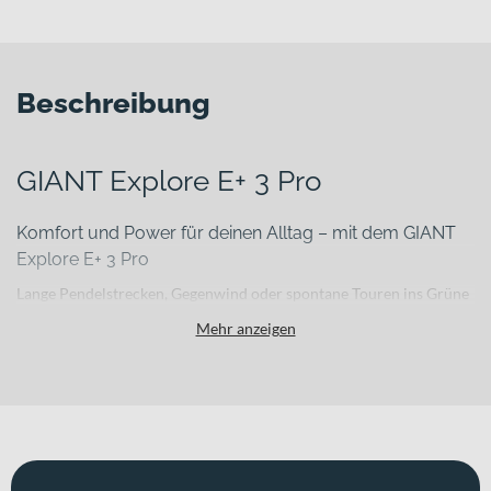
Beschreibung
GIANT Explore E+ 3 Pro
Komfort und Power für deinen Alltag – mit dem GIANT
Explore E+ 3 Pro
Lange Pendelstrecken, Gegenwind oder spontane Touren ins Grüne
können schnell zur Herausforderung werden. Genau hier setzt das
Mehr anzeigen
GIANT Explore E+ 3 Pro an: Als vielseitiges E-Trekkingbike
verbindet es kraftvolle Unterstützung mit hohem Komfort und
alltagstauglicher Ausstattung. Der leichte und zugleich robuste
Aluminiumrahmen bildet die stabile Basis für zuverlässige
Performance – egal, ob du täglich zur Arbeit fährst oder am
Wochenende neue Wege entdecken willst.