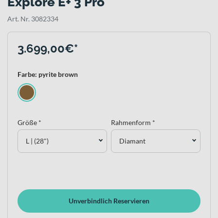
Explore E+ 3 Pro
Art. Nr. 3082334
3.699,00€*
Farbe: pyrite brown
Größe *
Rahmenform *
L | (28")
Diamant
Unverbindlich Reservieren