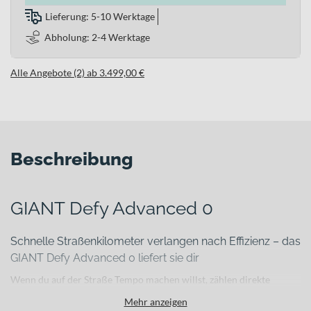
Lieferung: 5-10 Werktage
Abholung: 2-4 Werktage
Alle Angebote (2) ab 3.499,00 €
Beschreibung
GIANT Defy Advanced 0
Schnelle Straßenkilometer verlangen nach Effizienz – das
GIANT Defy Advanced 0 liefert sie dir
Wenn du auf der Straße Tempo machen willst, zählen direkte
Kraftübertragung, zuverlässige Kontrolle und spürbarer Komfort
Mehr anzeigen
auf langen Distanzen. Das GIANT Defy Advanced 0 verbindet genau