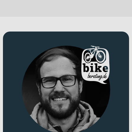
diese Eigenschaften in einem hochwertigen
Carbon
-Rennrad, das
für leistungsorientierte Straßenkilometer, ambitionierte
Trainingsfahrten und schnelle Alltagswege ausgelegt ist.
Für welche Einsätze eignet sich dieses Bike?
Dieses Rennrad richtet sich an komfort- und leistungsorientierte
Fahrerinnen und Fahrer, die sowohl im Training als auch bei
schnellen Wochenendrunden oder im sportlichen Alltag unterwegs
sind. Als Vertreter der Kategorie
Rennräder
ist es klar auf Asphalt
ausgerichtet. Du fährst mit
Laufrädern in 28 Zoll
und profitierst so
von einem laufruhigen Charakter für lange, schnelle Ausfahrten
und intensive Einheiten auf der Straße. Mit einem zulässigen
Gesamtgewicht von
127 kg
bietet dir das Bike zudem einen
robusten Rahmen für vielseitige Einsätze im sportlichen Bereich.
Erhältlich ist das Rad in der Farbe „meteorite mist“.
Technisches Konzept und Systemintegration
Der Rahmen aus
Carbon
bildet die Basis für ein geringes Gewicht
und eine effiziente Kraftübertragung. Passend dazu kommt die
Giant Advanced Carbon mit OD1
Gabel zum Einsatz, die das präzise