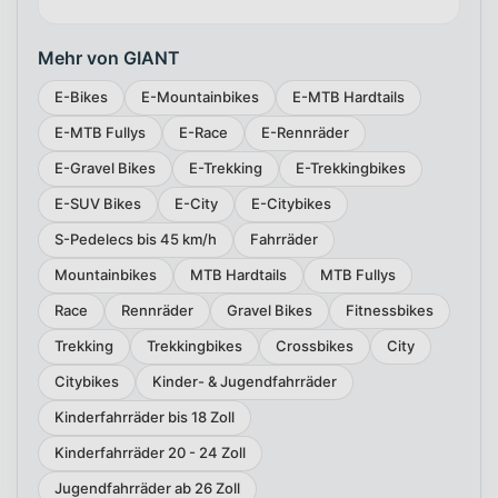
Mehr von GIANT
E-Bikes
E-Mountainbikes
E-MTB Hardtails
E-MTB Fullys
E-Race
E-Rennräder
E-Gravel Bikes
E-Trekking
E-Trekkingbikes
E-SUV Bikes
E-City
E-Citybikes
S-Pedelecs bis 45 km/h
Fahrräder
Mountainbikes
MTB Hardtails
MTB Fullys
Race
Rennräder
Gravel Bikes
Fitnessbikes
Trekking
Trekkingbikes
Crossbikes
City
Citybikes
Kinder- & Jugendfahrräder
Kinderfahrräder bis 18 Zoll
Kinderfahrräder 20 - 24 Zoll
Jugendfahrräder ab 26 Zoll