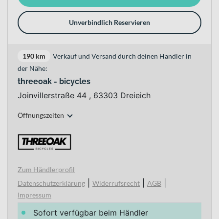
Unverbindlich Reservieren
190 km
Verkauf und Versand durch deinen Händler in
der Nähe:
threeoak - bicycles
Joinvillerstraße 44 , 63303 Dreieich
Öffnungszeiten
Zum Händlerprofil
|
|
|
Datenschutzerklärung
Widerrufsrecht
AGB
Impressum
Sofort verfügbar beim Händler