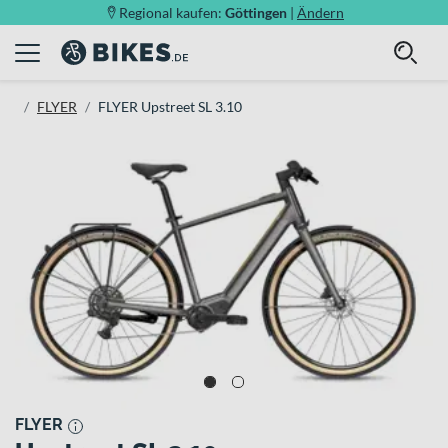
Regional kaufen:
Göttingen
|
Ändern
FLYER
FLYER Upstreet SL 3.10
FLYER