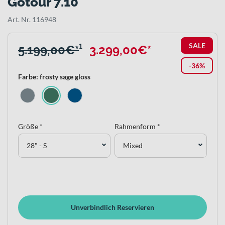
Gotour 7.10
Art. Nr. 116948
SALE
5.199,00€*
¹
3.299,00€*
-36%
Farbe: frosty sage gloss
Größe *
Rahmenform *
28" - S
Mixed
Unverbindlich Reservieren