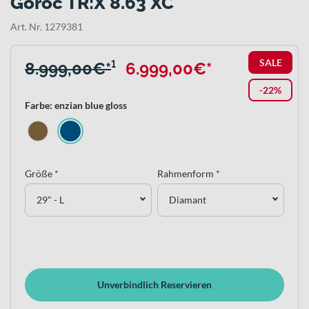
Goroc TR:X 8.63 XC
Art. Nr. 1279381
SALE
8.999,00€*
¹
6.999,00€*
-22%
Farbe: enzian blue gloss
Größe *
Rahmenform *
29" - L
Diamant
Unverbindlich Reservieren