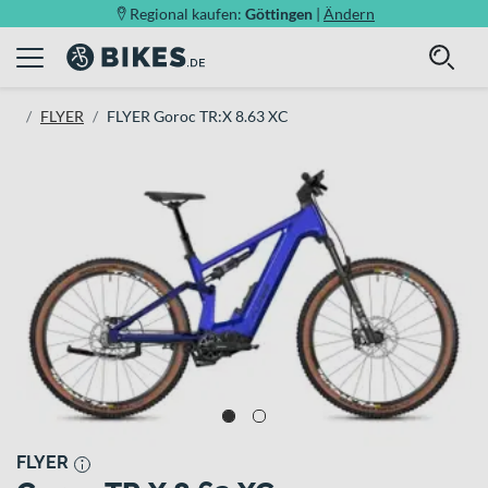
Regional kaufen:
Göttingen
|
Ändern
FLYER
FLYER Goroc TR:X 8.63 XC
FLYER