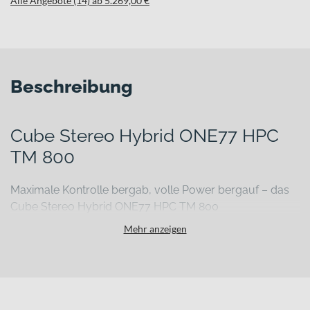
Alle Angebote (14) ab 5.269,00 €
Beschreibung
Cube Stereo Hybrid ONE77 HPC
TM 800
Maximale Kontrolle bergab, volle Power bergauf – das
Cube Stereo Hybrid ONE77 HPC TM 800
Wenn Trails ruppiger werden, Abfahrten steiler und Anstiege
Mehr anzeigen
länger, brauchst du ein E-MTB, das kompromisslos mitzieht. Das
Cube Stereo Hybrid ONE77 HPC TM 800 ist genau dafür gemacht:
als leistungsstarkes E-Mountainbike Fully für anspruchsvolle
Touren, technische Passagen und fordernde Abfahrten. Mit seinem
Rahmen aus Aluminium 6061 verbindet es Stabilität mit einem