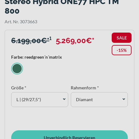
Stereo Hybrid ONE77 HPC TM
800
Art. Nr. 3073663
SALE
6.199,00€*
¹
5.269,00€*
-15%
Farbe: reedgreen´n´matrix
Größe *
Rahmenform *
L | (29/27,5")
Diamant
Unverbindlich Reservieren