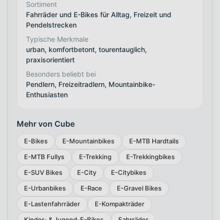
Sortiment
Fahrräder und E-Bikes für Alltag, Freizeit und
Pendelstrecken
Typische Merkmale
urban, komfortbetont, tourentauglich,
praxisorientiert
Besonders beliebt bei
Pendlern, Freizeitradlern, Mountainbike-
Enthusiasten
Mehr von Cube
E-Bikes
E-Mountainbikes
E-MTB Hardtails
E-MTB Fullys
E-Trekking
E-Trekkingbikes
E-SUV Bikes
E-City
E-Citybikes
E-Urbanbikes
E-Race
E-Gravel Bikes
E-Lastenfahrräder
E-Kompakträder
Kinder- & Jugend-E-Bikes
Fahrräder