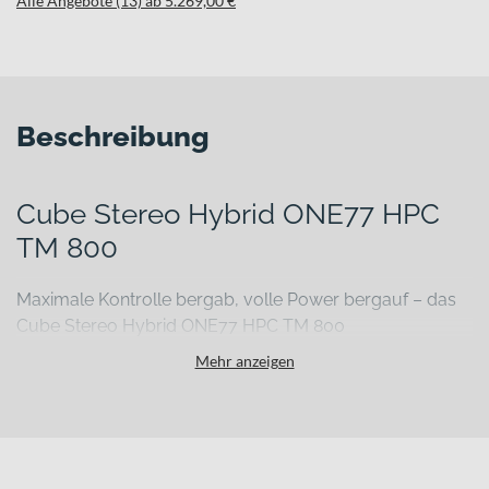
Alle Angebote (13) ab 5.269,00 €
Beschreibung
Cube Stereo Hybrid ONE77 HPC
TM 800
Maximale Kontrolle bergab, volle Power bergauf – das
Cube Stereo Hybrid ONE77 HPC TM 800
Wenn Trails ruppiger werden, Abfahrten steiler und Anstiege
Mehr anzeigen
länger, brauchst du ein E-MTB, das kompromisslos mitzieht. Das
Cube Stereo Hybrid ONE77 HPC TM 800 ist genau dafür gemacht:
als leistungsstarkes E-Mountainbike Fully für anspruchsvolle
Touren, technische Passagen und fordernde Abfahrten. Mit seinem
Rahmen aus Aluminium 6061 verbindet es Stabilität mit einem