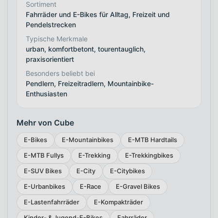
Sortiment
Fahrräder und E-Bikes für Alltag, Freizeit und
Pendelstrecken
Typische Merkmale
urban, komfortbetont, tourentauglich,
praxisorientiert
Besonders beliebt bei
Pendlern, Freizeitradlern, Mountainbike-
Enthusiasten
Mehr von Cube
E-Bikes
E-Mountainbikes
E-MTB Hardtails
E-MTB Fullys
E-Trekking
E-Trekkingbikes
E-SUV Bikes
E-City
E-Citybikes
E-Urbanbikes
E-Race
E-Gravel Bikes
E-Lastenfahrräder
E-Kompakträder
Kinder- & Jugend-E-Bikes
Fahrräder