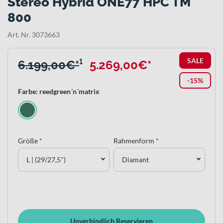
Stereo Hybrid ONE77 HPC TM
800
Art. Nr. 3073663
SALE
6.199,00€*
¹
5.269,00€*
-15%
Farbe: reedgreen´n´matrix
Größe *
Rahmenform *
L | (29/27,5")
Diamant
Unverbindlich Reservieren