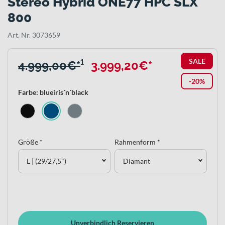
Stereo Hybrid ONE77 HPC SLX
800
Art. Nr. 3073659
SALE
4.999,00€*
¹
3.999,20€*
-20%
Farbe: blueiris´n´black
Größe *
Rahmenform *
L | (29/27,5")
Diamant
Unverbindlich Reservieren