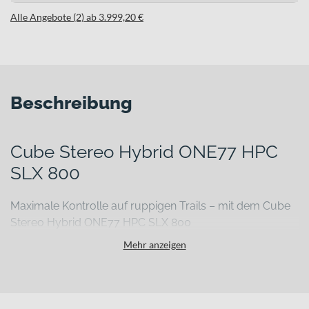
Alle Angebote (2) ab 3.999,20 €
Beschreibung
Cube Stereo Hybrid ONE77 HPC
SLX 800
Maximale Kontrolle auf ruppigen Trails – mit dem Cube
Stereo Hybrid ONE77 HPC SLX 800
Steile Uphills, verblockte Passagen und schnelle Downhills
Mehr anzeigen
verlangen nach einem E-Mountainbike, das kompromisslos auf
Performance ausgelegt ist. Das Cube Stereo Hybrid ONE77 HPC
SLX 800 richtet sich an sportliche Riderinnen und Rider, die auf
technischen Trails präzise Kontrolle, hohe Reserven und kraftvolle