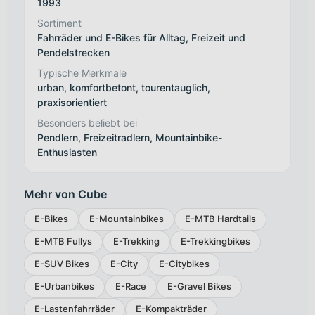
1993
Sortiment
Fahrräder und E-Bikes für Alltag, Freizeit und
Pendelstrecken
Typische Merkmale
urban, komfortbetont, tourentauglich,
praxisorientiert
Besonders beliebt bei
Pendlern, Freizeitradlern, Mountainbike-
Enthusiasten
Mehr von Cube
E-Bikes
E-Mountainbikes
E-MTB Hardtails
E-MTB Fullys
E-Trekking
E-Trekkingbikes
E-SUV Bikes
E-City
E-Citybikes
E-Urbanbikes
E-Race
E-Gravel Bikes
E-Lastenfahrräder
E-Kompakträder