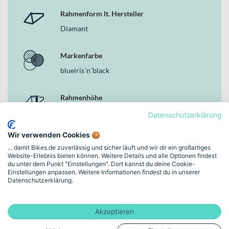
Rahmenform lt. Hersteller
Deine Vorteile
Diamant
Leistungsstarker Bosch Drive Unit Performance Line CX
max. 100Nm (BDU38) Motor
800 Wh Bosch PowerTube 800 Akku für lange und intensive
Markenfarbe
Geländefahrten
blueiris´n´black
Fox 38 Float Rhythm GRIP Gabel mit 170 mm Federweg für
hohe Trail-Reserven
SHIMANO XT BR-M8220 Hydraulische Scheibenbremsen
Rahmenhöhe
mit 203/203 mm für starke Kontrolle
L | (29/27,5")
Datenschutzerklärung
12-Gang-Kettenschaltung mit KMC e12 Kette für präzise
Gangwechsel
Wir verwenden Cookies 🍪
Conti Tubeless Ready Reifen in 2.4 für optimalen Grip auf
Schaltungstyp
... damit Bikes.de zuverlässig und sicher läuft und wir dir ein großartiges
anspruchsvollen Trails
Kettenschaltung
Website-Erlebnis bieten können. Weitere Details und alle Optionen findest
Zulässiges Gesamtgewicht von 160 kg für vielseitige
du unter dem Punkt "Einstellungen". Dort kannst du deine Cookie-
Einsatzmöglichkeiten
Einstellungen anpassen. Weitere Informationen findest du in unserer
Datenschutzerklärung.
Bremsen
Warum dieses Bike in der Kategorie E-MTB Fullys
Hydraulische Scheibenbremse
überzeugt
Akzeptieren
Als konsequent auf Enduro und technische Trails ausgelegtes E-
Motor