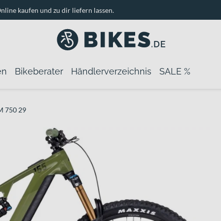
nline kaufen und zu dir liefern lassen.
en
Bikeberater
Händlerverzeichnis
SALE %
M 750 29