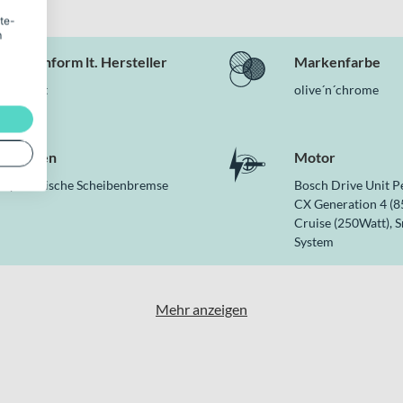
ite-
m
Rahmenform lt. Hersteller
Markenfarbe
Diamant
olive´n´chrome
Bremsen
Motor
Hydraulische Scheibenbremse
Bosch Drive Unit 
CX Generation 4 (
Cruise (250Watt), 
System
Mehr anzeigen