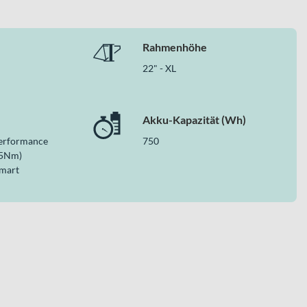
Rahmenhöhe
22" - XL
Akku-Kapazität (Wh)
Performance
750
85Nm)
Smart