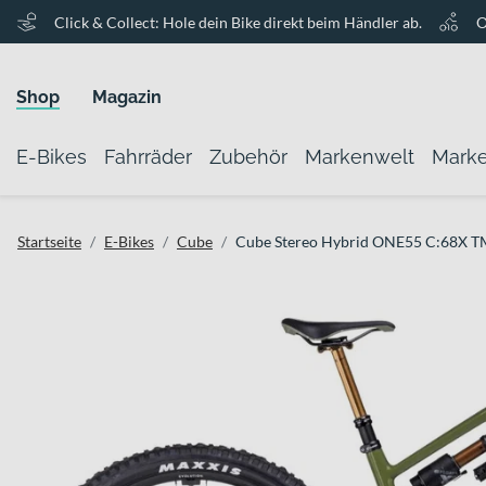
Click & Collect: Hole dein Bike direkt beim Händler ab.
O
Shop
Magazin
E-Bikes
Fahrräder
Zubehör
Markenwelt
Mark
Startseite
E-Bikes
Cube
Cube Stereo Hybrid ONE55 C:68X T