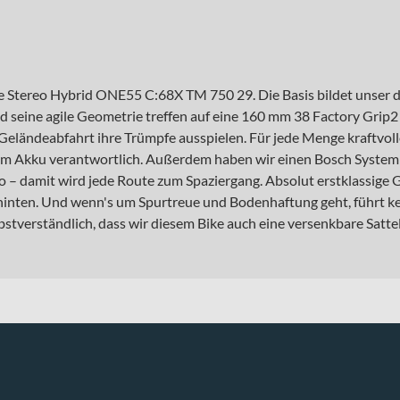
 neue Stereo Hybrid ONE55 C:68X TM 750 29. Die Basis bildet unse
 seine agile Geometrie treffen auf eine 160 mm 38 Factory Grip2
– Geländeabfahrt ihre Trümpfe ausspielen. Für jede Menge kraftvol
Akku verantwortlich. Außerdem haben wir einen Bosch System Con
o – damit wird jede Route zum Spaziergang. Absolut erstklassige 
nten. Und wenn's um Spurtreue und Bodenhaftung geht, führt ke
lbstverständlich, dass wir diesem Bike auch eine versenkbare Satte