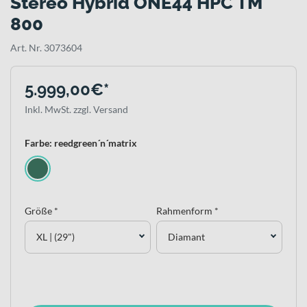
Stereo Hybrid ONE44 HPC TM
800
Art. Nr. 3073604
5.999,00€*
Inkl. MwSt. zzgl. Versand
Farbe: reedgreen´n´matrix
Größe *
Rahmenform *
XL | (29")
Diamant