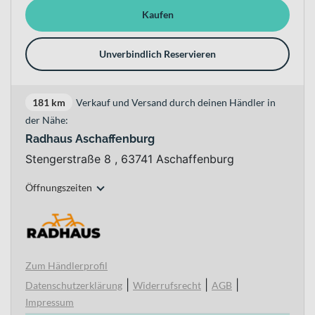
Kaufen
Unverbindlich Reservieren
181 km
Verkauf und Versand durch deinen Händler in
der Nähe:
Radhaus Aschaffenburg
Stengerstraße 8 , 63741 Aschaffenburg
Öffnungszeiten
Zum Händlerprofil
|
|
|
Datenschutzerklärung
Widerrufsrecht
AGB
Impressum