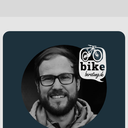
Kräfte fordern, brauchst du ein E-Mountainbike, das Leistung,
Kontrolle und Ausdauer vereint. Das Cube Stereo Hybrid ONE44
HPC TM 800 ist genau dafür entwickelt: als leistungsstarkes E-MTB
Fully für anspruchsvolle All-Mountain- und Trail-Einsätze. Mit
seinem Rahmen aus
Aluminium 6061
verbindet es Robustheit mit
einem Gewicht von
24.1 kg
und ist für ein zulässiges
Gesamtgewicht von
160 kg
ausgelegt – ideal für intensive
Geländeeinsätze.
Für welche Einsätze eignet sich dieses Bike?
Dieses E-Mountainbike richtet sich an aktive Fahrerinnen und
Fahrer, die technisch anspruchsvolle Trails, lange All-Mountain-
Ausfahrten und fordernde Geländeabschnitte lieben. Als E-MTB
Fully bietet es dir die nötige Federungsperformance für
anspruchsvolle Abfahrten und die Motorunterstützung für
kräftezehrende Anstiege. Du fährst das Bike mit Laufrädern in 27,5
und 29 Zoll. Optisch setzt du Akzente in „reedgreen´n´matrix“.
Technisches Konzept und Systemintegration
An der Front arbeitet eine
Fox 36 Float Performance GRIP
Federgabel mit
150 mm
Federweg, Tapered-Steuerrohr und