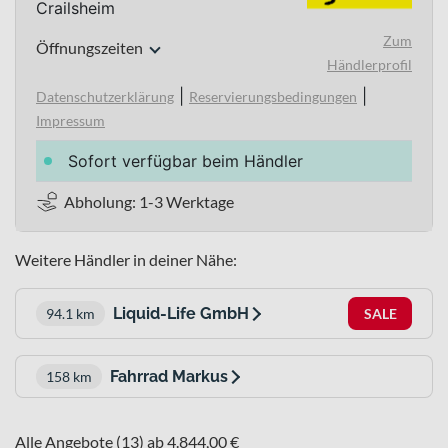
Crailsheim
Zum
Öffnungszeiten
Händlerprofil
|
|
Datenschutzerklärung
Reservierungsbedingungen
Impressum
Sofort verfügbar beim Händler
Abholung: 1-3 Werktage
Weitere Händler in deiner Nähe:
Liquid-Life GmbH
94.1 km
SALE
Fahrrad Markus
158 km
Alle Angebote (13) ab 4.844,00 €