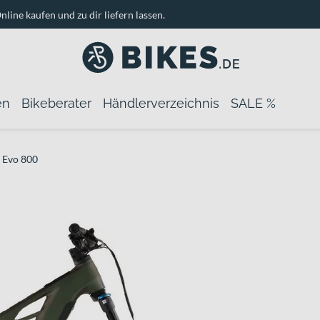
nline kaufen und zu dir liefern lassen.
en
Bikeberater
Händlerverzeichnis
SALE %
 Evo 800