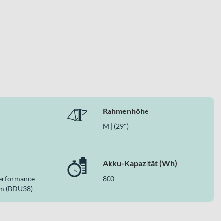
mmenspiel aus Motor, Akku und Display ist optimal auf
Rahmenhöhe
M | (29")
Akku-Kapazität (Wh)
Performance
800
 Fox Federung und zuverlässigen SHIMANO XT Bremsen. Der
Nm (BDU38)
 es zu einer starken Wahl für alle, die ein vielseitiges und