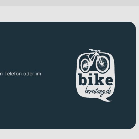
ouren mit steilen Anstiegen. Die durchdachte Ausstattung
Komponenten legen.
hl im ruppigen Gelände als auch auf ausgedehnten Cross-
m Steckachse in E-Bike-optimierter Ausführung. Ergänzt wird
tion bergauf und kontrollierte Reserven auf aggressiven
m Telefon oder im
n 203/203 mm Konfiguration zum Einsatz. Zusammen mit den
4
Reifen profitierst Du von hoher Spurtreue und zuverlässiger
assagen. Zusätzliche Flexibilität bringt die
CUBE Dropper Post
 integrierten
Bosch PowerTube 800
Akku mit
800 Wh