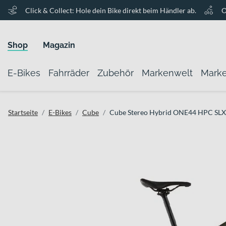
Click & Collect: Hole dein Bike direkt beim Händler ab.
O
Shop
Magazin
E-Bikes
Fahrräder
Zubehör
Markenwelt
Mark
Startseite
E-Bikes
Cube
Cube Stereo Hybrid ONE44 HPC SLX