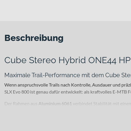
Beschreibung
Cube Stereo Hybrid ONE44 HP
Maximale Trail-Performance mit dem Cube St
Wenn anspruchsvolle Trails nach Kontrolle, Ausdauer und prä
SLX Evo 800 ist genau dafür entwickelt: als kraftvolles E-MTB F
Der Rahmen aus
Aluminium 6061
verbindet Stabilität mit ei
´black“ und „stellar´n´grey“. Auf dem Trail rollt es mit Laufrädern
Für welche Einsätze eignet sich dieses Bike?