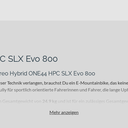
C SLX Evo 800
ereo Hybrid ONE44 HPC SLX Evo 800
ziser Technik verlangen, brauchst Du ein E-Mountainbike, das 
ully für sportlich orientierte Fahrerinnen und Fahrer, die lange U
nem Gesamtgewicht von
24.9 kg
und ist für ein zulässiges Gesamtge
 in 27,5 und 29 Zoll.
Mehr anzeigen