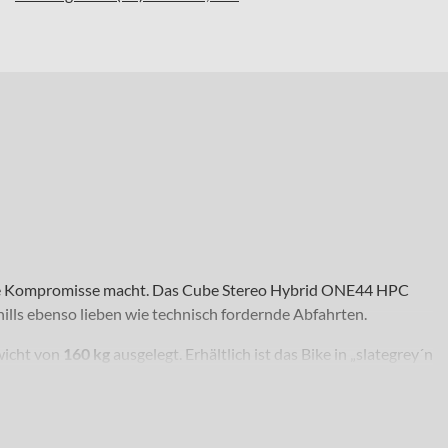
keine Kompromisse macht. Das Cube Stereo Hybrid ONE44 HPC
phills ebenso lieben wie technisch fordernde Abfahrten.
wicht von
160 kg
ausgelegt. Erhältlich ist das Bike in „slategrey´n