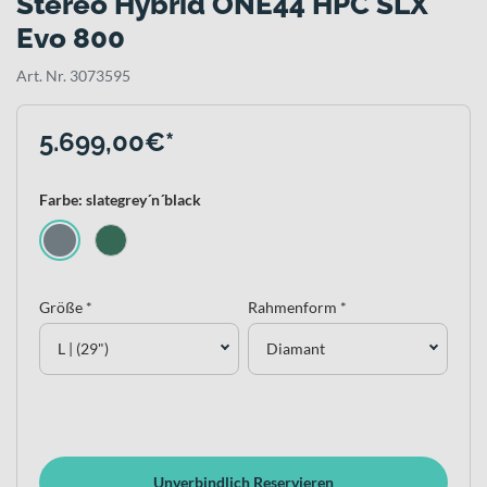
Stereo Hybrid ONE44 HPC SLX
Evo 800
Art. Nr. 3073595
5.699,00€*
Farbe: slategrey´n´black
Größe *
Rahmenform *
L | (29")
Diamant
Unverbindlich Reservieren