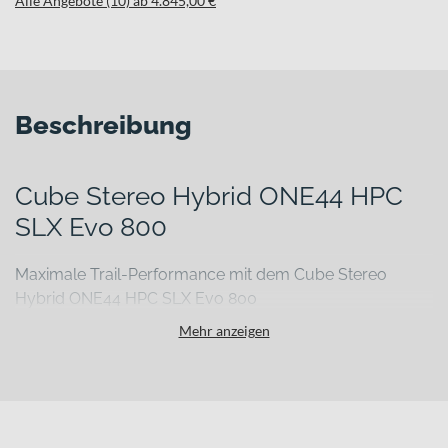
Alle Angebote (10) ab 4.845,00 €
Beschreibung
Cube Stereo Hybrid ONE44 HPC
SLX Evo 800
Maximale Trail-Performance mit dem Cube Stereo
Hybrid ONE44 HPC SLX Evo 800
Wenn anspruchsvolle Trails nach Kontrolle, Ausdauer und präziser
Mehr anzeigen
Technik verlangen, brauchst Du ein E-Mountainbike, das keine
Kompromisse macht. Das Cube Stereo Hybrid ONE44 HPC SLX
Evo 800 ist genau dafür entwickelt: als kraftvolles E-MTB Fully für
sportlich orientierte Fahrerinnen und Fahrer, die lange Uphills
ebenso lieben wie technisch fordernde Abfahrten.