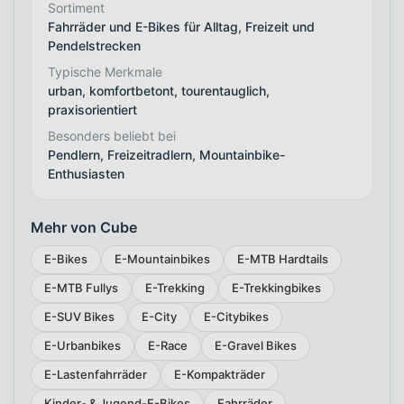
Sortiment
Fahrräder und E-Bikes für Alltag, Freizeit und
Pendelstrecken
Typische Merkmale
urban, komfortbetont, tourentauglich,
praxisorientiert
Besonders beliebt bei
Pendlern, Freizeitradlern, Mountainbike-
Enthusiasten
Mehr von Cube
E-Bikes
E-Mountainbikes
E-MTB Hardtails
E-MTB Fullys
E-Trekking
E-Trekkingbikes
E-SUV Bikes
E-City
E-Citybikes
E-Urbanbikes
E-Race
E-Gravel Bikes
E-Lastenfahrräder
E-Kompakträder
Kinder- & Jugend-E-Bikes
Fahrräder