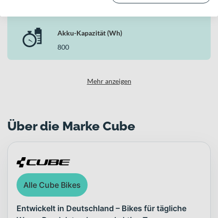
Traktion
100Nm (BDU38)
Zulässiges Gesamtgewicht von 160 kg für vielseitige
Einsatzmöglichkeiten
Akku-Kapazität (Wh)
Warum dieses Bike in der Kategorie E-MTB Fullys
800
überzeugt
Als E-MTB Fully vereint das Cube Fahrwerkskompetenz, kraftvolle
Bosch Unterstützung und hochwertige Komponenten zu einem
Mehr anzeigen
stimmigen Gesamtpaket. Das Stereo Hybrid ONE44 HPC SLX 800
bietet dir Kontrolle auf technischen Trails, Ausdauer für lange
Bergtouren und die nötige Robustheit für ambitionierte Offroad-
Abenteuer – genau das, was du in dieser Kategorie erwartest.
Über die Marke Cube
Alle Cube Bikes
Entwickelt in Deutschland – Bikes für tägliche