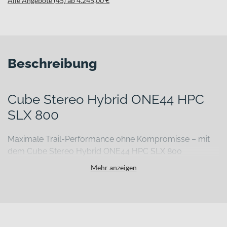
Alle Angebote (45) ab 4.245,00 €
Beschreibung
Cube Stereo Hybrid ONE44 HPC
SLX 800
Maximale Trail-Performance ohne Kompromisse – mit
dem Cube Stereo Hybrid ONE44 HPC SLX 800
Steile Anstiege, lange Abfahrten und technische Passagen verlangen
Mehr anzeigen
nach einem E-Mountainbike, das Kraft, Kontrolle und Ausdauer
vereint. Das Stereo Hybrid ONE44 HPC SLX 800 wurde genau für
diese Anforderungen entwickelt. Als vollgefedertes E-MTB mit
durchdachter Systemintegration unterstützt es dich auf
anspruchsvollen Trails ebenso souverän wie auf ausgedehnten