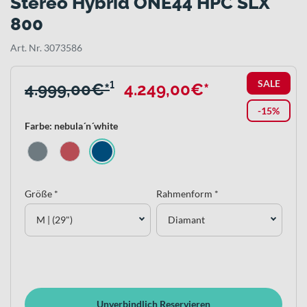
Stereo Hybrid ONE44 HPC SLX
800
Art. Nr. 3073586
SALE
4.999,00€*
¹
4.249,00€*
-15%
Farbe: nebula´n´white
Größe *
Rahmenform *
M | (29")
Diamant
Unverbindlich Reservieren