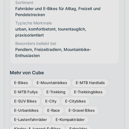
Sortiment
Fahrräder und E-Bikes für Alltag, Freizeit und
Pendelstrecken
Typische Merkmale
urban, komfortbetont, tourentauglich,
praxisorientiert
Besonders beliebt bei
Pendlern, Freizeitradlern, Mountainbike-
Enthusiasten
Mehr von Cube
E-Bikes
E-Mountainbikes
E-MTB Hardtails
E-MTB Fullys
E-Trekking
E-Trekkingbikes
E-SUV Bikes
E-City
E-Citybikes
E-Urbanbikes
E-Race
E-Gravel Bikes
E-Lastenfahrräder
E-Kompakträder
Kinder- & Jugend-E-Bikes
Fahrräder