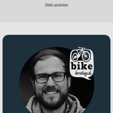
Steile Anstiege, lange Abfahrten und technische Passagen verlangen
Mehr anzeigen
nach einem E-Mountainbike, das Kraft, Kontrolle und Ausdauer
vereint. Das Stereo Hybrid ONE44 HPC SLX 800 wurde genau für
diese Anforderungen entwickelt. Als vollgefedertes E-MTB mit
durchdachter Systemintegration unterstützt es dich auf
anspruchsvollen Trails ebenso souverän wie auf ausgedehnten
Touren im bergigen Gelände.
Für welche Einsätze eignet sich dieses Bike?
Dieses E-Mountainbike richtet sich an trail-orientierte Fahrende
mit hohem Anspruch an Performance und Vielseitigkeit. Ob
technisch anspruchsvolle Abfahrten, wurzelige Singletrails oder
lange Allround-Touren – das Bike bleibt berechenbar und kraftvoll.
Mit Laufrädern in 27,5 und 29 Zoll profitierst du von einer
ausgewogenen Kombination aus Agilität und Laufruhe, abgestimmt
auf unterschiedliche Vorlieben im Gelände. Erhältlich ist das
Modell in „slabgrey´n´orange“, „nebula´n´white“ und „shiftblush´n
´art“.
Technisches Konzept und Systemintegration