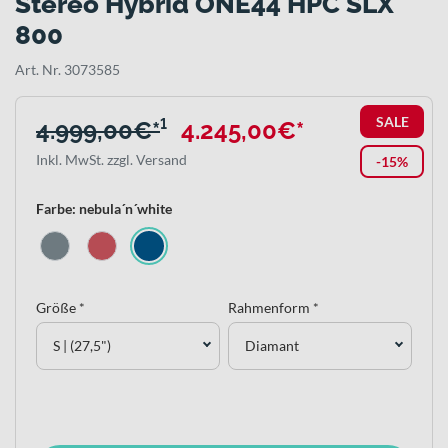
Stereo Hybrid ONE44 HPC SLX
800
Art. Nr. 3073585
SALE
4.999,00€*
¹
4.245,00€*
Inkl. MwSt. zzgl. Versand
-15%
Farbe: nebula´n´white
Größe *
Rahmenform *
S | (27,5")
Diamant