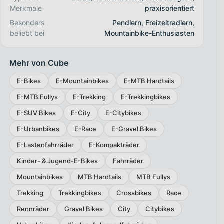
Merkmale
praxisorientiert
Besonders
Pendlern, Freizeitradlern,
beliebt bei
Mountainbike-Enthusiasten
Mehr von Cube
E-Bikes
E-Mountainbikes
E-MTB Hardtails
E-MTB Fullys
E-Trekking
E-Trekkingbikes
E-SUV Bikes
E-City
E-Citybikes
E-Urbanbikes
E-Race
E-Gravel Bikes
E-Lastenfahrräder
E-Kompakträder
Kinder- & Jugend-E-Bikes
Fahrräder
Mountainbikes
MTB Hardtails
MTB Fullys
Trekking
Trekkingbikes
Crossbikes
Race
Rennräder
Gravel Bikes
City
Citybikes