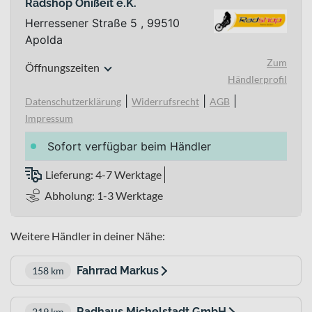
Radshop Onißeit e.K.
Herressener Straße 5 , 99510
Apolda
Zum
Öffnungszeiten
Händlerprofil
|
|
|
Datenschutzerklärung
Widerrufsrecht
AGB
Impressum
Sofort verfügbar beim Händler
Lieferung: 4-7 Werktage
Abholung: 1-3 Werktage
Weitere Händler in deiner Nähe:
Fahrrad Markus
158 km
Radhaus Michelstadt GmbH
219 km