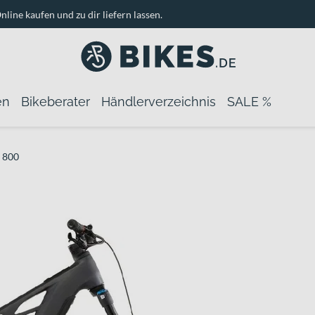
nline kaufen und zu dir liefern lassen.
en
Bikeberater
Händlerverzeichnis
SALE %
 800