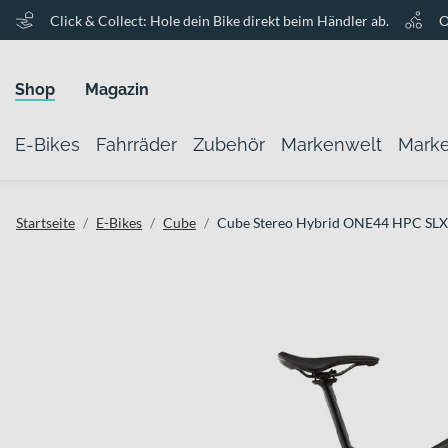
Click & Collect: Hole dein Bike direkt beim Händler ab.
O
Shop
Magazin
E-Bikes
Fahrräder
Zubehör
Markenwelt
Mark
Startseite
E-Bikes
Cube
Cube Stereo Hybrid ONE44 HPC SLX