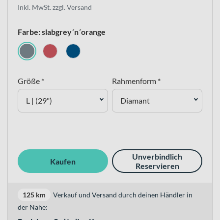
Inkl. MwSt. zzgl. Versand
Farbe: slabgrey´n´orange
Größe *
Rahmenform *
L | (29")
Diamant
Unverbindlich
Kaufen
Reservieren
125 km
Verkauf und Versand durch deinen Händler in
der Nähe: