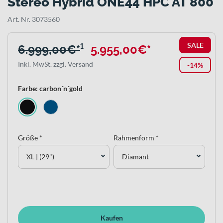
Stereo Hybrid ONE44 HPC AT 800
Art. Nr. 3073560
SALE
6.999,00€*
¹
5.955,00€*
Inkl. MwSt. zzgl. Versand
-14%
Farbe: carbon´n´gold
Größe *
Rahmenform *
XL | (29")
Diamant
Kaufen