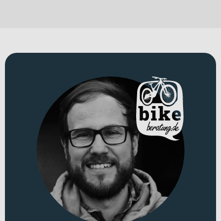
Konzentration und in schnellen Downhill-Passagen zählt absolute
Kontrolle. Genau hier setzt das
Cube Stereo Hybrid ONE44 HPC AT
800
an. Als leistungsstarkes E-MTB Fully verbindet es moderne
Antriebstechnologie mit hochwertigen Federelementen und
robuster Ausstattung – damit Du auf anspruchsvollen Trails und
alpinen Strecken souverän unterwegs bist.
Für welche Einsätze eignet sich dieses Bike?
Dieses E-Bike ist wie gemacht für Trail-Enthusiasten und
performance-orientierte E-Mountainbiker, die ein vielseitiges Bike
für sportliche Touren und technische Abfahrten suchen. Ob lange
Anstiege mit Motorunterstützung, verwinkelte Singletrails oder
anspruchsvolle Downhill-Passagen – das Rad entfaltet seine
Stärken besonders im Gelände. Als E-Mountainbike mit Laufrädern
in 27,5 und 29 Zoll bietet es Dir die Wahl zwischen
unterschiedlichen Fahreigenschaften je nach Vorliebe. Erhältlich ist
es in „carbon´n´gold“ und „actionteam“, wodurch auch optisch ein
markanter Auftritt garantiert ist.
Technisches Konzept und Systemintegration
Der Rahmen aus
Aluminium 6061
bildet die stabile Basis für