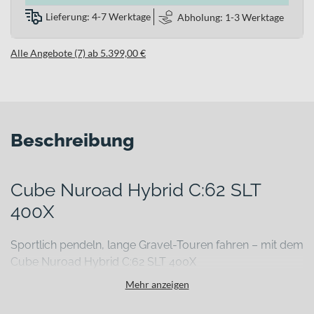
Lieferung: 4-7 Werktage
Abholung: 1-3 Werktage
Alle Angebote (7) ab 5.399,00 €
Beschreibung
Cube Nuroad Hybrid C:62 SLT
400X
Sportlich pendeln, lange Gravel-Touren fahren – mit dem
Cube Nuroad Hybrid C:62 SLT 400X
Du willst die Freiheit eines Gravelbikes genießen, aber bei
Mehr anzeigen
Gegenwind, Anstiegen oder auf langen Distanzen nicht an deine
Grenzen stoßen? Das Cube Nuroad Hybrid C:62 SLT 400X