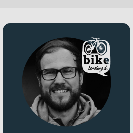
verbindet sportliche Performance mit moderner E-Unterstützung
und ist genau dann an deiner Seite, wenn zusätzliche Power gefragt
ist. Mit seinem leichten Carbonrahmen, einem Gesamtgewicht von
13.1 kg und einer klar auf Vortrieb ausgelegten Ausstattung richtet
es sich an anspruchsvolle Fahrerinnen und Fahrer, die Alltag,
Training und Gravel-Abenteuer intelligent kombinieren möchten.
Erhältlich in „royalgreen´n´crisscross“.
Für welche Einsätze eignet sich dieses Bike?
Als E-Gravel Bike fühlt sich das Nuroad Hybrid C:62 SLT 400X auf
schnellen Pendelstrecken ebenso wohl wie auf ausgedehnten
Touren über Schotter und Asphalt. Die Laufräder in 28 Zoll sorgen
für ruhiges Überrollen und effizienten Geradeauslauf – ideal für
lange Distanzen mit sportlichem Anspruch. Dank eines zulässigen
Gesamtgewichts von 130 kg bist du flexibel unterwegs, egal ob im
urbanen Alltag oder auf anspruchsvollen Gravel-Pisten. Da es keine
Straßenzulassung besitzt, ist es konsequent auf sportliche Einsätze
ausgelegt.
Technisches Konzept und Systemintegration