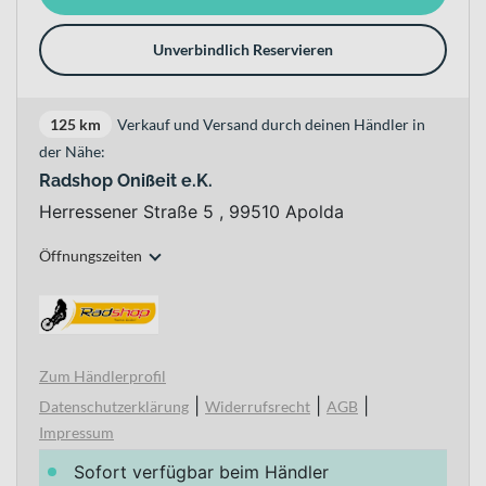
Unverbindlich Reservieren
125 km
Verkauf und Versand durch deinen Händler in
der Nähe:
Radshop Onißeit e.K.
Herressener Straße 5 , 99510 Apolda
Öffnungszeiten
Zum Händlerprofil
|
|
|
Datenschutzerklärung
Widerrufsrecht
AGB
Impressum
Sofort verfügbar beim Händler