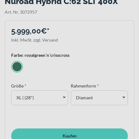
Nuroad Hybrid C:62 SLT 400X
Art. Nr. 3072957
5.999,00€*
Inkl. MwSt. zzgl. Versand
Farbe: royalgreen´n´crisscross
Größe *
Rahmenform *
XL | (28")
Diamant
Kaufen