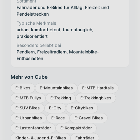
Sortiment
Fahrräder und E-Bikes für Alltag, Freizeit und
Pendelstrecken
Typische Merkmale
urban, komfortbetont, tourentauglich,
praxisorientiert
Besonders beliebt bei
Pendlern, Freizeitradlern, Mountainbike-
Enthusiasten
Mehr von Cube
E-Bikes
E-Mountainbikes
E-MTB Hardtails
E-MTB Fullys
E-Trekking
E-Trekkingbikes
E-SUV Bikes
E-City
E-Citybikes
E-Urbanbikes
E-Race
E-Gravel Bikes
E-Lastenfahrräder
E-Kompakträder
Kinder- & Jugend-E-Bikes
Fahrräder