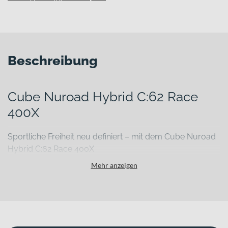
Beschreibung
Cube Nuroad Hybrid C:62 Race
400X
Sportliche Freiheit neu definiert – mit dem Cube Nuroad
Hybrid C:62 Race 400X
Du suchst ein E-Bike, das auf Asphalt genauso überzeugt wie auf
Mehr anzeigen
Schotter und dabei leicht, präzise und kraftvoll bleibt? Das Cube
Nuroad Hybrid C:62 Race 400X kombiniert die Dynamik eines
sportlichen Gravelbikes mit moderner E-Unterstützung – für lange
Distanzen, intensive Trainingsrunden oder schnelle Wege im Alltag.
Mit einem Rahmen aus Carbon und einem Gesamtgewicht von nur