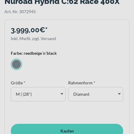
Nuroad Hybrid C:62 Race 400X
Art. Nr. 3072945
3.999,00€*
Inkl. MwSt. zzgl. Versand
Farbe: reedbeige´n´black
Größe *
Rahmenform *
M | (28")
Diamant
Kaufen