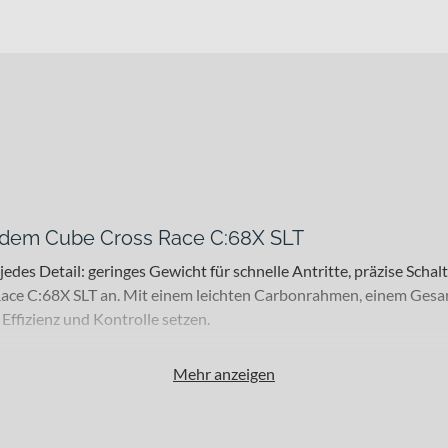
t dem Cube Cross Race C:68X SLT
jedes Detail: geringes Gewicht für schnelle Antritte, präzise Sch
ace C:68X SLT an. Mit einem leichten Carbonrahmen, einem Gesa
 Effizienz und Kontrolle setzen.
Mehr anzeigen
 Fahrrad an erfahrene Fahrer, die Performance auf hohem Niveau s
tze auf Asphalt und grobem Untergrund ausgelegt. Die 28 Zoll Lauf
g bietet Dir dabei eine klare Einsatzgrundlage für intensive Ren