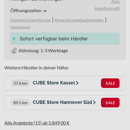
Zum
Händlerprofil
Öffnungszeiten
|
|
Datenschutzerklärung
Reservierungsbedingungen
Impressum
Sofort verfügbar beim Händler
Abholung: 1-3 Werktage
Weitere Händler in deiner Nähe:
CUBE Store Kassel
37.6 km
SALE
CUBE Store Hannover Süd
89.5 km
SALE
Alle Angebote (15) ab 5.849,00 €