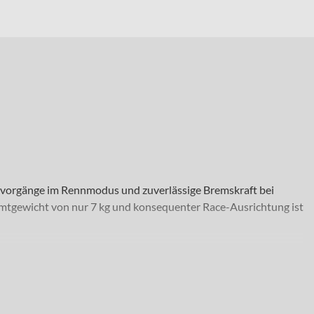
altvorgänge im Rennmodus und zuverlässige Bremskraft bei
mtgewicht von nur 7 kg und konsequenter Race-Ausrichtung ist
uchen. Ob schnelle Trainingsrunden, ambitionierte Langstrecken
räder sorgen für ein stabiles Überrollverhalten und Effizienz
nen und ausgedehnte Touren.