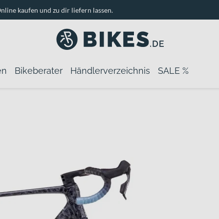
nline kaufen und zu dir liefern lassen.
en
Bikeberater
Händlerverzeichnis
SALE %