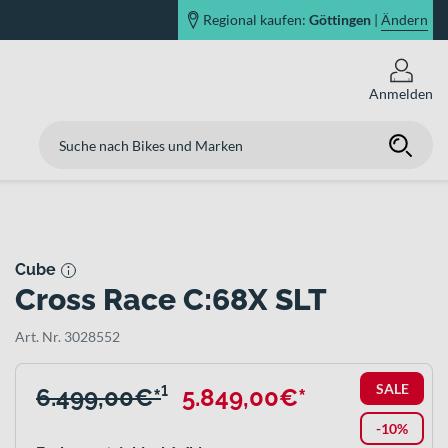
Regional kaufen:
Göttingen
|
Ändern
Anmelden
Cube
Cross Race C:68X SLT
Art. Nr. 3028552
SALE
6.499,00€*
¹
5.849,00€*
-10%