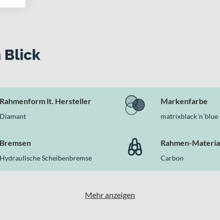
einsätze
es überzeugt
ce C:68X SLT geringes Gewicht, hochwertige Carbon-Bauweise un
 Blick
quent integrierte Rahmen- und Gabeltechnologie ergeben ein Ge
sphalt setzt, findest Du hier ein Bike, das Dich in jeder Wettkam
Rahmenform lt. Hersteller
Markenfarbe
Diamant
matrixblack´n´blue
Bremsen
Rahmen-Materia
Hydraulische Scheibenbremse
Carbon
Mehr anzeigen