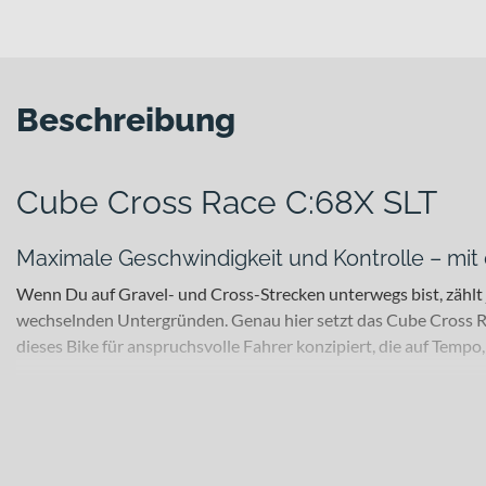
Beschreibung
Cube Cross Race C:68X SLT
Maximale Geschwindigkeit und Kontrolle – mi
Wenn Du auf Gravel- und Cross-Strecken unterwegs bist, zählt 
wechselnden Untergründen. Genau hier setzt das Cube Cross R
dieses Bike für anspruchsvolle Fahrer konzipiert, die auf Tempo,
Für welche Einsätze eignet sich dieses Bike?
Als Gravel Bike in der Hauptkategorie Race richtet sich dieses
oder harte Cross-Rennen – dieses Setup ist für sportliche Einsä
auf schnellen Passagen. Das zulässige Gesamtgewicht von 115 k