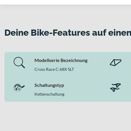
Zulässiges Gesamtgewicht von 115 kg für intensive Renn
Warum dieses Bike in der Kategorie Gravel Bik
In der Kategorie Gravel Bikes kombiniert das Cube Cross Ra
Deine Bike-Features auf einen
Hydraulikbremsen, die 12-Gang-Kettenschaltung und die konse
Trainingsfahrten. Wenn Du auf Performance im Gelände und auf A
Modellserie Bezeichnung
Cross Race C:68X SLT
Schaltungstyp
Kettenschaltung