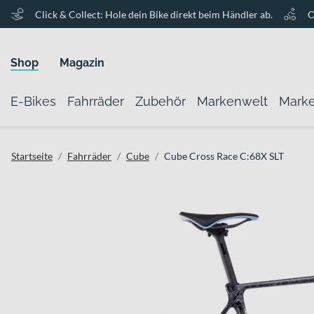
Click & Collect: Hole dein Bike direkt beim Händler ab.
O
Shop
Magazin
E-Bikes
Fahrräder
Zubehör
Markenwelt
Mark
Startseite
Fahrräder
Cube
Cube Cross Race C:68X SLT