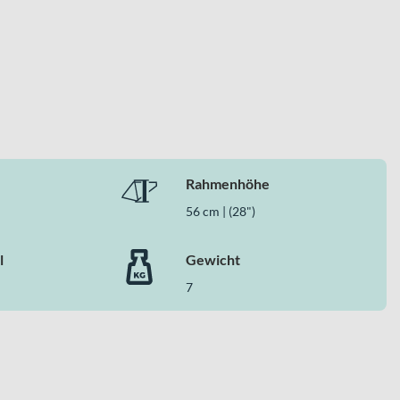
d eine kompromisslose Race-Ausstattung. Die SRAM Red AXS™
samtpaket für anspruchsvolle Rennen und schnelle
pfsituation unterstützt.
Rahmenhöhe
56 cm | (28")
l
Gewicht
7