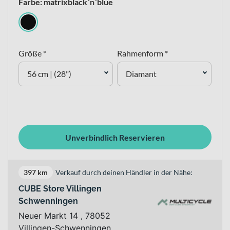
Farbe: matrixblack´n´blue
Größe *
Rahmenform *
56 cm | (28")
Diamant
Unverbindlich Reservieren
397 km
Verkauf durch deinen Händler in der Nähe:
CUBE Store Villingen
Schwenningen
Neuer Markt 14 , 78052
Villingen-Schwenningen