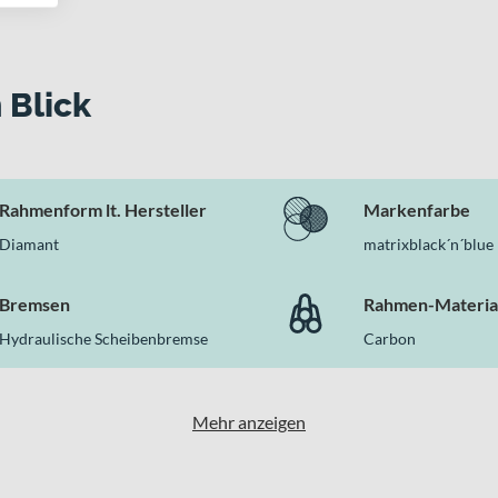
es überzeugt
ce C:68X SLT geringes Gewicht, hochwertige Carbon-Bauweise un
 Blick
quent integrierte Rahmen- und Gabeltechnologie ergeben ein Ge
sphalt setzt, findest Du hier ein Bike, das Dich in jeder Wettkam
Rahmenform lt. Hersteller
Markenfarbe
Diamant
matrixblack´n´blue
Bremsen
Rahmen-Materia
Hydraulische Scheibenbremse
Carbon
Mehr anzeigen