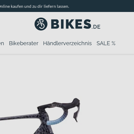
nline kaufen und zu dir liefern lassen.
en
Bikeberater
Händlerverzeichnis
SALE %