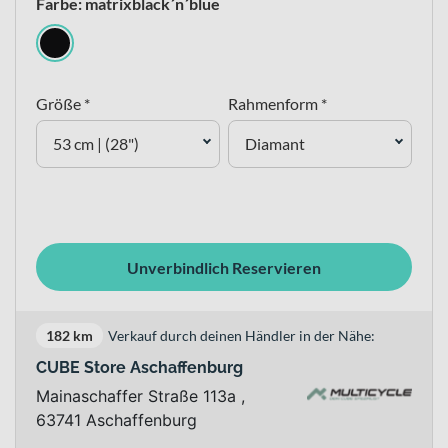
Farbe: matrixblack´n´blue
Größe *
Rahmenform *
53 cm | (28")
Diamant
Unverbindlich Reservieren
182 km
Verkauf durch deinen Händler in der Nähe:
CUBE Store Aschaffenburg
Mainaschaffer Straße 113a ,
63741 Aschaffenburg