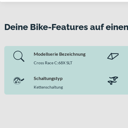
Warum dieses Bike in der Kategorie Gravel Bik
In der Kategorie Gravel Bikes kombiniert das Cube Cross Ra
Deine Bike-Features auf einen
Hydraulikbremsen, die 12-Gang-Kettenschaltung und die konse
Trainingsfahrten. Wenn Du auf Performance im Gelände und auf A
Modellserie Bezeichnung
Cross Race C:68X SLT
Schaltungstyp
Kettenschaltung