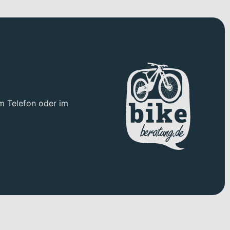
t Mount Disc Gabel. Der integrierte Kabelverlauf unterstützt
er SRAM Red E1 Kette, die Dir eine fein abgestufte Übersetzung
draulische Scheibenbremsen, die auch bei Nässe und Schotter
nten sind auf schnelle Gravel- und Cross-Passagen ausgelegt,
unterstreicht. Erhältlich ist das Bike in der markanten Farbe
m Telefon oder im
gkeiten im Rennmodus.