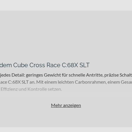
t dem Cube Cross Race C:68X SLT
jedes Detail: geringes Gewicht für schnelle Antritte, präzise Sch
ace C:68X SLT an. Mit einem leichten Carbonrahmen, einem Gesa
 Effizienz und Kontrolle setzen.
Mehr anzeigen
 Fahrrad an erfahrene Fahrer, die Performance auf hohem Niveau s
tze auf Asphalt und grobem Untergrund ausgelegt. Die 28 Zoll Lauf
g bietet Dir dabei eine klare Einsatzgrundlage für intensive Ren