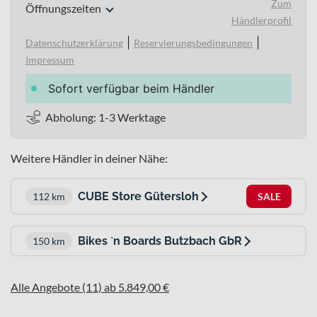
Zum
Öffnungszeiten
Händlerprofil
|
|
Datenschutzerklärung
Reservierungsbedingungen
Impressum
Sofort verfügbar beim Händler
Abholung: 1-3 Werktage
Weitere Händler in deiner Nähe:
CUBE Store Gütersloh
112 km
SALE
Bikes `n Boards Butzbach GbR
150 km
Alle Angebote (11) ab 5.849,00 €