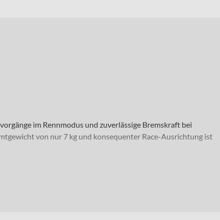
altvorgänge im Rennmodus und zuverlässige Bremskraft bei
mtgewicht von nur 7 kg und konsequenter Race-Ausrichtung ist
uchen. Ob schnelle Trainingsrunden, ambitionierte Langstrecken
räder sorgen für ein stabiles Überrollverhalten und Effizienz
nen und ausgedehnte Touren.