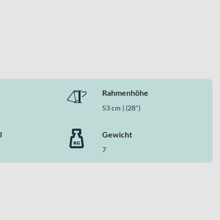
d eine kompromisslose Race-Ausstattung. Die SRAM Red AXS™
samtpaket für anspruchsvolle Rennen und schnelle
pfsituation unterstützt.
Rahmenhöhe
53 cm | (28")
l
Gewicht
7