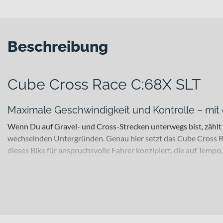
Beschreibung
Cube Cross Race C:68X SLT
Maximale Geschwindigkeit und Kontrolle – mi
Wenn Du auf Gravel- und Cross-Strecken unterwegs bist, zählt 
wechselnden Untergründen. Genau hier setzt das Cube Cross R
dieses Bike für anspruchsvolle Fahrer konzipiert, die auf Tempo,
Für welche Einsätze eignet sich dieses Bike?
Als Gravel Bike in der Hauptkategorie Race richtet sich dieses
oder harte Cross-Rennen – dieses Setup ist für sportliche Einsä
auf schnellen Passagen. Das zulässige Gesamtgewicht von 115 k