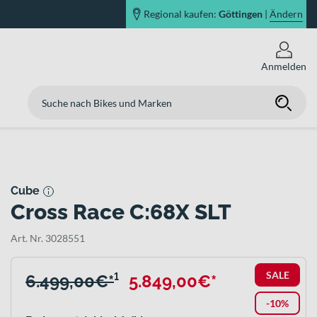
Regional kaufen:
Göttingen
|
Ändern
Anmelden
Cube
Cross Race C:68X SLT
Art. Nr. 3028551
SALE
6.499,00€*
¹
5.849,00€*
-10%