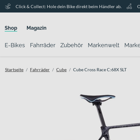
Click & Collect: Hole dein Bike direkt beim Händler ab.
O
Shop
Magazin
E-Bikes
Fahrräder
Zubehör
Markenwelt
Mark
Startseite
Fahrräder
Cube
Cube Cross Race C:68X SLT