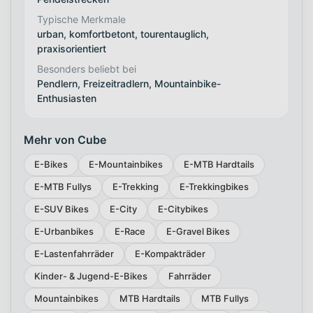
Typische Merkmale
urban, komfortbetont, tourentauglich,
praxisorientiert
Besonders beliebt bei
Pendlern, Freizeitradlern, Mountainbike-
Enthusiasten
Mehr von Cube
E-Bikes
E-Mountainbikes
E-MTB Hardtails
E-MTB Fullys
E-Trekking
E-Trekkingbikes
E-SUV Bikes
E-City
E-Citybikes
E-Urbanbikes
E-Race
E-Gravel Bikes
E-Lastenfahrräder
E-Kompakträder
Kinder- & Jugend-E-Bikes
Fahrräder
Mountainbikes
MTB Hardtails
MTB Fullys