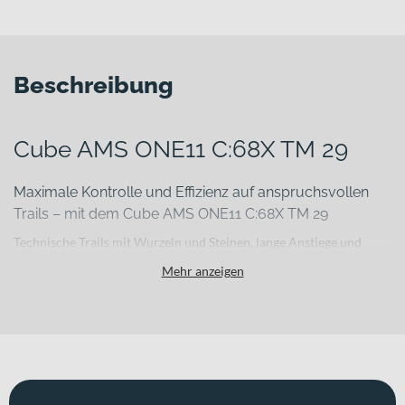
Beschreibung
Cube AMS ONE11 C:68X TM 29
Maximale Kontrolle und Effizienz auf anspruchsvollen
Trails – mit dem Cube AMS ONE11 C:68X TM 29
Technische Trails mit Wurzeln und Steinen, lange Anstiege und
fordernde Abfahrten verlangen nach einem Bike, das leicht, präzise
Mehr anzeigen
und kompromisslos leistungsfähig ist. Genau hier setzt das Cube
AMS ONE11 C:68X TM 29 an. Der hochwertige Carbonrahmen
sorgt für ein direktes Fahrgefühl und effiziente Kraftübertragung,
während das Gesamtgewicht von 12.4 kg spürbar zur Agilität
beiträgt. Erhältlich in „dustyolive´n´gold“, verbindet es Performance
mit einem markanten Auftritt.