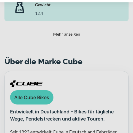
Cube zeigt hier, wie sich moderne Trail-Technik, geringes Gewicht
Gewicht
und robuste Ausstattung zu einem leistungsstarken Gesamtpaket
12.4
verbinden lassen – ideal für ambitionierte Fahrerinnen und Fahrer,
die auf technischen Strecken keine Kompromisse eingehen wollen.
Mehr anzeigen
Über die Marke Cube
Alle Cube Bikes
Entwickelt in Deutschland – Bikes für tägliche
Wege, Pendelstrecken und aktive Touren.
Seit 1993 entwickelt Cube in Deutschland Fahrräder