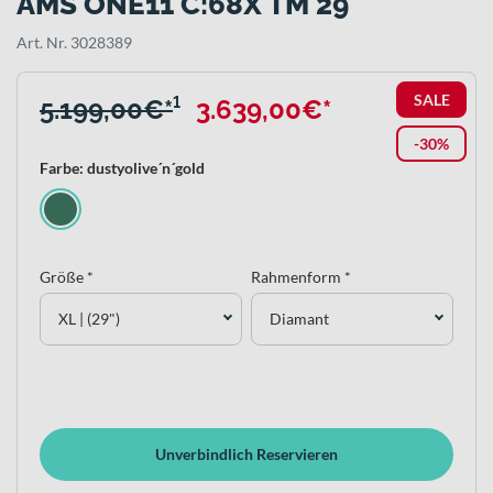
AMS ONE11 C:68X TM 29
Art. Nr. 3028389
SALE
5.199,00€*
¹
3.639,00€*
-30%
Farbe: dustyolive´n´gold
Größe *
Rahmenform *
XL | (29")
Diamant
Unverbindlich Reservieren