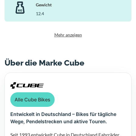
Cube zeigt hier, wie sich moderne Trail-Technik, geringes Gewicht
Gewicht
und robuste Ausstattung zu einem leistungsstarken Gesamtpaket
12.4
verbinden lassen – ideal für ambitionierte Fahrerinnen und Fahrer,
die auf technischen Strecken keine Kompromisse eingehen wollen.
Mehr anzeigen
Über die Marke Cube
Alle Cube Bikes
Entwickelt in Deutschland – Bikes für tägliche
Wege, Pendelstrecken und aktive Touren.
Seit 1993 entwickelt Cube in Deutschland Fahrräder