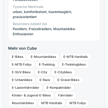
Typische Merkmale
urban, komfortbetont, tourentauglich,
praxisorientiert
Besonders beliebt bei
Pendlern, Freizeitradlern, Mountainbike-
Enthusiasten
Mehr von Cube
E-Bikes
E-Mountainbikes
E-MTB Hardtails
E-MTB Fullys
E-Trekking
E-Trekkingbikes
E-SUV Bikes
E-City
E-Citybikes
E-Urbanbikes
E-Race
E-Gravel Bikes
E-Lastenfahrräder
E-Kompakträder
Kinder- & Jugend-E-Bikes
Fahrräder
Mountainbikes
MTB Hardtails
MTB Fullys