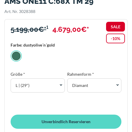
AMS ONE11 C:68X TM 29
Art. Nr. 3028388
SALE
5.199,00€*
¹
4.679,00€*
-10%
Farbe: dustyolive´n´gold
Größe *
Rahmenform *
L | (29")
Diamant
Unverbindlich Reservieren