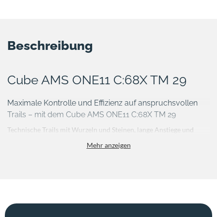
Beschreibung
Cube AMS ONE11 C:68X TM 29
Maximale Kontrolle und Effizienz auf anspruchsvollen
Trails – mit dem Cube AMS ONE11 C:68X TM 29
Technische Trails mit Wurzeln und Steinen, lange Anstiege und
fordernde Abfahrten verlangen nach einem Bike, das leicht, präzise
Mehr anzeigen
und kompromisslos leistungsfähig ist. Genau hier setzt das Cube
AMS ONE11 C:68X TM 29 an. Der hochwertige Carbonrahmen
sorgt für ein direktes Fahrgefühl und effiziente Kraftübertragung,
während das Gesamtgewicht von 12.4 kg spürbar zur Agilität
beiträgt. Erhältlich in „dustyolive´n´gold“, verbindet es Performance
mit einem markanten Auftritt.