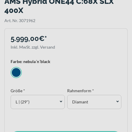
AMS Hybrid ONE44 C:68X SLX
400X
Art. Nr. 3071962
5.999,00€*
Inkl. MwSt. zzgl. Versand
Farbe: nebula´n´black
Größe *
Rahmenform *
L | (29")
Diamant