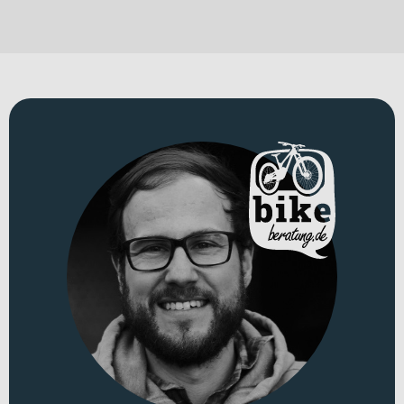
leicht, präzise und kraftvoll zugleich ist. Das Cube AMS Hybrid
ONE44 C:68X SLX 400X verbindet einen hochwertigen
Carbonrahmen mit moderner E-Unterstützung und einem
durchdachten Fahrwerk – für alle, die auf technischen Passagen
genauso souverän unterwegs sein wollen wie auf langen Anstiegen.
Mit einem Gewicht von 17.5 kg bleibt das Handling agil, während
das zulässige Gesamtgewicht von 135 kg Stabilität und Reserven für
ausgedehnte Touren bietet. Optisch setzt das Bike in „nebula´n
´black“ ein markantes Statement.
Für welche Einsätze eignet sich dieses Bike?
Dieses E-MTB Fully richtet sich an fortgeschrittene Trail-Fahrer
und anspruchsvolle Mountainbike-Nutzer, die ein leistungsstarkes
29er E-Mountainbike für technisch herausfordernde
Geländefahrten suchen. Ob auf verwinkelten Waldtrails, bei All-
Mountain-Ausfahrten mit anspruchsvollen Downhill-Passagen
oder auf längeren Anstiegen mit elektrischer Unterstützung – das
Bike zeigt seine Stärken überall dort, wo Kontrolle, Effizienz und
Fahrspaß gefragt sind. Du fährst dabei mit Laufrädern in 29 Zoll.
Technisches Konzept und Systemintegration