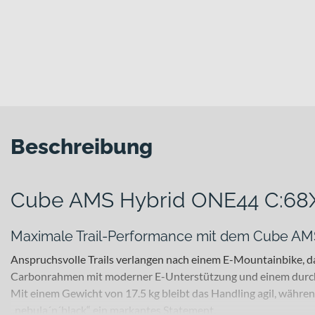
Beschreibung
Cube AMS Hybrid ONE44 C:68
Maximale Trail-Performance mit dem Cube A
Anspruchsvolle Trails verlangen nach einem E-Mountainbike, d
Carbonrahmen mit moderner E-Unterstützung und einem durchda
Mit einem Gewicht von 17.5 kg bleibt das Handling agil, währen
„nebula´n´black“ ein markantes Statement.