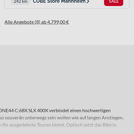
CUBE Store Mannheim
242 km
SALE
Alle Angebote (8) ab 4.799,00 €
rid ONE44 C:68X SLX 400X verbindet einen hochwertigen
o souverän unterwegs sein wollen wie auf langen Anstiegen.
 für ausgedehnte Touren bietet. Optisch setzt das Bike in