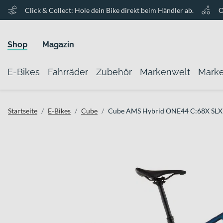
Click & Collect: Hole dein Bike direkt beim Händler ab.
O
Shop
Magazin
E-Bikes
Fahrräder
Zubehör
Markenwelt
Mark
Startseite
E-Bikes
Cube
Cube AMS Hybrid ONE44 C:68X SLX