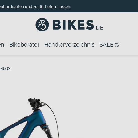
nline kaufen und zu dir liefern lassen.
en
Bikeberater
Händlerverzeichnis
SALE %
 400X