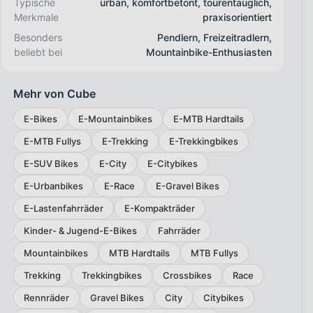
Typische
urban, komfortbetont, tourentauglich,
Merkmale
praxisorientiert
Besonders
Pendlern, Freizeitradlern,
beliebt bei
Mountainbike-Enthusiasten
Mehr von Cube
E-Bikes
E-Mountainbikes
E-MTB Hardtails
E-MTB Fullys
E-Trekking
E-Trekkingbikes
E-SUV Bikes
E-City
E-Citybikes
E-Urbanbikes
E-Race
E-Gravel Bikes
E-Lastenfahrräder
E-Kompakträder
Kinder- & Jugend-E-Bikes
Fahrräder
Mountainbikes
MTB Hardtails
MTB Fullys
Trekking
Trekkingbikes
Crossbikes
Race
Rennräder
Gravel Bikes
City
Citybikes