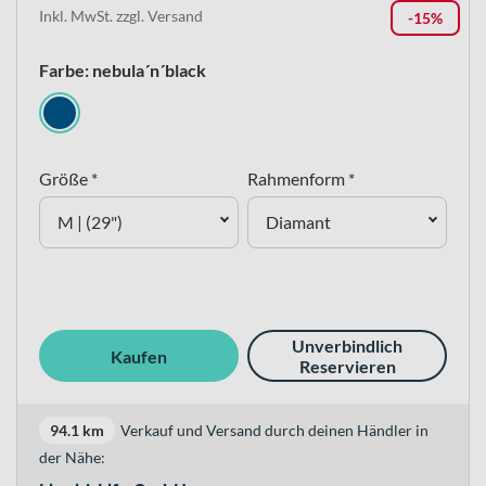
Inkl. MwSt. zzgl. Versand
-15%
Farbe: nebula´n´black
Größe *
Rahmenform *
M | (29")
Diamant
Unverbindlich
Kaufen
Reservieren
94.1 km
Verkauf und Versand durch deinen Händler in
der Nähe: