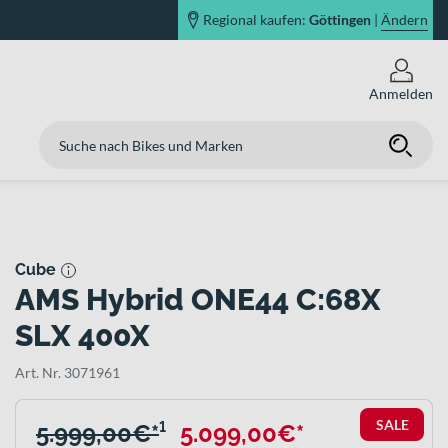
Regional kaufen:
Göttingen
|
Ändern
Anmelden
Cube
AMS Hybrid ONE44 C:68X
SLX 400X
Art. Nr. 3071961
SALE
5.999,00€*
¹
5.099,00€*