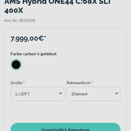
AMS Hybrid ONE44 C:68X SLT
400X
Art. Nr. 3019204
7.999,00€*
Farbe: carbon´n´golddust
Größe *
Rahmenform *
L | (29")
Diamant
Unverbindlich Reservieren