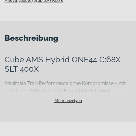
Alle Angebote (8) ab 6.999,00 €
Beschreibung
Cube AMS Hybrid ONE44 C:68X
SLT 400X
Maximale Trail-Performance ohne Kompromisse – mit
dem Cube AMS Hybrid ONE44 C:68X SLT 400X
Wenn Du auf anspruchsvollen Trails unterwegs bist, willst Du ein E-
Mehr anzeigen
Mountainbike, das leicht bleibt, präzise reagiert und Dich bergauf
kraftvoll unterstützt. Genau hier setzt das Cube AMS Hybrid
ONE44 C:68X SLT 400X an. Als hochwertiges E-MTB Fully
kombiniert es einen leichten Carbonrahmen mit einem
leistungsstarken Bosch Antrieb und einem kompromisslosen Fox