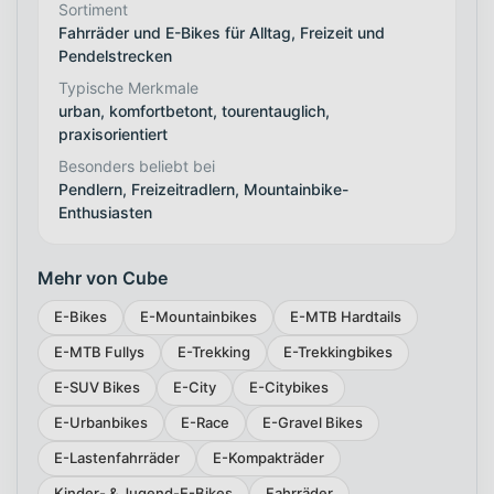
Sortiment
Fahrräder und E-Bikes für Alltag, Freizeit und
Pendelstrecken
Typische Merkmale
urban, komfortbetont, tourentauglich,
praxisorientiert
Besonders beliebt bei
Pendlern, Freizeitradlern, Mountainbike-
Enthusiasten
Mehr von Cube
E-Bikes
E-Mountainbikes
E-MTB Hardtails
E-MTB Fullys
E-Trekking
E-Trekkingbikes
E-SUV Bikes
E-City
E-Citybikes
E-Urbanbikes
E-Race
E-Gravel Bikes
E-Lastenfahrräder
E-Kompakträder
Kinder- & Jugend-E-Bikes
Fahrräder