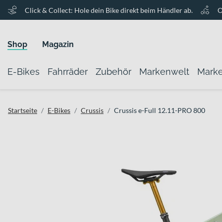
Click & Collect: Hole dein Bike direkt beim Händler ab.
O
Shop
Magazin
E-Bikes
Fahrräder
Zubehör
Markenwelt
Mark
Startseite
E-Bikes
Crussis
Crussis e-Full 12.11-PRO 800