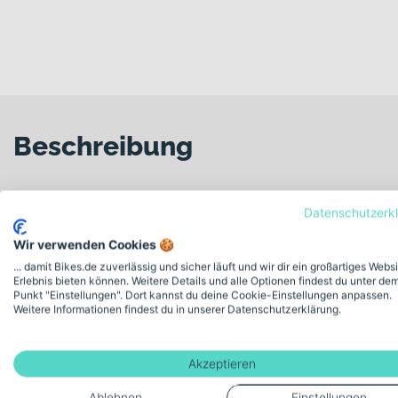
Beschreibung
Crussis e-Full 12.11-PRO 800
Datenschutzerk
Wir verwenden Cookies 🍪
Maximale Kontrolle auf anspruchsvollen Trails 
... damit Bikes.de zuverlässig und sicher läuft und wir dir ein großartiges Webs
Erlebnis bieten können. Weitere Details und alle Optionen findest du unter de
Steile Uphills, verblockte Abfahrten und lange Trail-Runden v
Punkt "Einstellungen". Dort kannst du deine Cookie-Einstellungen anpassen.
Carbonrahmen mit hochwertigem Fahrwerk und kraftvollem E-Ant
Weitere Informationen findest du in unserer Datenschutzerklärung.
Für welche Einsätze eignet sich dieses Bike?
Akzeptieren
Dieses E-MTB Fully richtet sich an anspruchsvolle Trail-Fahrer
technisch anspruchsvolle Trails, steile Uphill-Passagen oder a
Ablehnen
Einstellungen