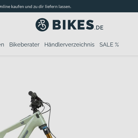
nline kaufen und zu dir liefern lassen.
en
Bikeberater
Händlerverzeichnis
SALE %