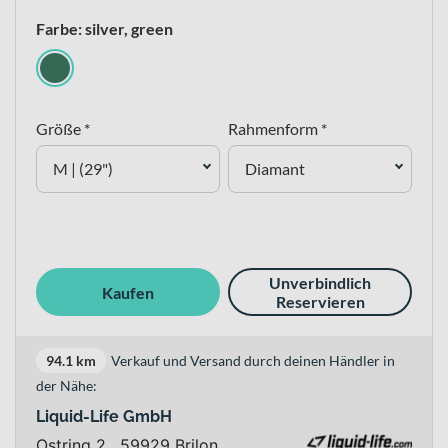
Farbe: silver, green
Größe *
Rahmenform *
M | (29")
Diamant
Unverbindlich
Kaufen
Reservieren
94.1 km
Verkauf und Versand durch deinen Händler in
der Nähe:
Liquid-Life GmbH
Ostring 2 , 59929 Brilon