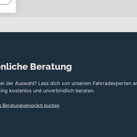
ainbike ist es klar auf ambitionierte Erwachsene ausgelegt und üb
eringes Gewicht und hohe Steifigkeit ausgelegt ist. Für maximale
, Evol LV Dämpfer arbeitet. Diese Kombination bietet dir sensib
 Eagle T-Type Flattop Kette. Die fein abgestufte Gangbandbreite 
kommen hydraulische Scheibenbremsen vom Typ SRAM Maven Silver 
nliche Beratung
bei der Auswahl? Lass dich von unserem Fahrradexperten a
INION DHR II 29x2.50 hinten unterstreicht den Trail-Fokus und
ng kostenlos und unverbindlich beraten.
avel kannst du deine Sitzposition schnell anpassen und bergab 
s Beratungsgespräch buchen
 kraftvoll bei anspruchsvollen Anstiegen unterstützt. Der Avino
rail-Runden. Über das Avinox DP100, 2" OLED Display behältst du 
estimmt und bilden eine leistungsfähige E-Bike-Plattform.