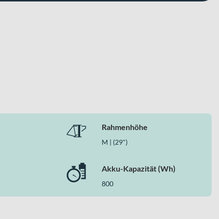
Rahmenhöhe
ten mit modernem AVINOX Antriebssystem und robuster Trail-
u einer überzeugenden Wahl für alle, die im Gelände keine
M | (29")
Akku-Kapazität (Wh)
800