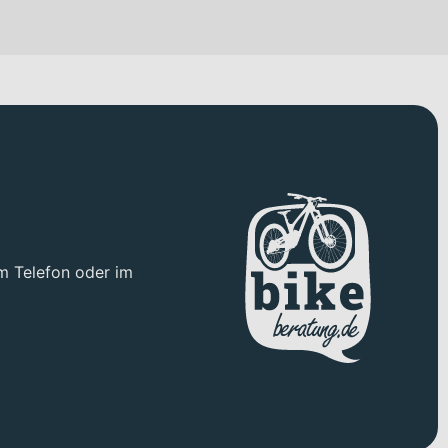
erzeugt durch Vielseitigkeit und Reserven für lange Tage im
 Kontrolle sorgt vorne die FOX 36 Factory, Grip X2, 29" BOOST
le Ansprache und ausreichende Reserven auf ruppigen Trails.
unterstützt dich sowohl bei steilen Anstiegen als auch bei
an Vorder- und Hinterrad zum Einsatz – für zuverlässige
m Telefon oder im
 sorgt für Traktion in wechselndem Gelände. Mit der X-
mehr Bewegungsfreiheit genießen.
x 800 Wh (22,28 Ah) Akku stellt dir eine hohe Kapazität von
alle wichtigen Fahrdaten im Blick und steuerst das System