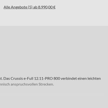
Alle Angebote (5) ab 8.990,00 €
. Das Crussis e-Full 12.11-PRO 800 verbindet einen leichten
hnisch anspruchsvollen Strecken.
in und bergab ihr volles Potenzial ausspielen wollen. Ob
ädern in 29 Zoll profitierst du von stabilem Geradeauslauf und