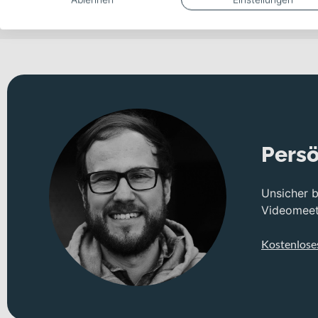
sicherem Überrollverhalten im Gelände. Als sportliches E-Mount
Sattel.
Technisches Konzept und Systemintegration
Die Basis bildet ein hochwertiger Rahmen aus Carbon, der auf g
mit 160 mm Federweg, während hinten ein FOX Float X, 2pos-Adj
Geschaltet wird über eine 12-Gang-Kettenschaltung mit SRAM X0
schnellen Passagen im Downhill. Für kraftvolle Verzögerung 
Persö
Bremsperformance auch bei langen Abfahrten.
Unsicher 
Die Bereifung mit MAXXIS ASSEGAI 29x2.50 vorne und MAXXIS M
Videomeeti
FUSION MANIC Sattelstütze (30,9 Ø, telescopic) und 125 mm Tr
Antrieb und Energieversorgung
Kostenlose
Im Zentrum des Systems arbeitet der AVINOX M1 Motor, der dich
800 Wh zur Verfügung – ideal für lange Touren und intensive T
intuitiv. Motor, Akku und Display sind optimal aufeinander abg