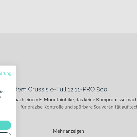
lärung
– mit dem Crussis e-Full 12.11-PRO 800
ite-
m
erlangen nach einem E-Mountainbike, das keine Kompromisse macht
rieb – für präzise Kontrolle und spürbare Souveränität auf tec
 und All-Mountain-Enthusiasten, die bergauf effizient unterwegs se
Mehr anzeigen
usgedehnte Touren auf unterschiedlichstem Untergrund – mit Laufr