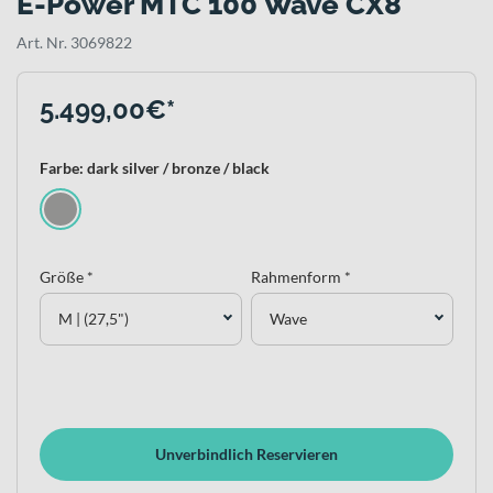
E-Power MTC 100 Wave CX8
Art. Nr. 3069822
5.499,00€*
Farbe: dark silver / bronze / black
Größe *
Rahmenform *
M | (27,5")
Wave
Unverbindlich Reservieren