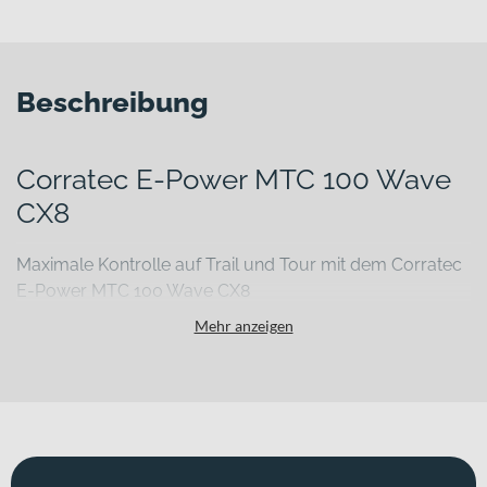
Beschreibung
Corratec E-Power MTC 100 Wave
CX8
Maximale Kontrolle auf Trail und Tour mit dem Corratec
E-Power MTC 100 Wave CX8
Wenn du auf anspruchsvollen Trails unterwegs bist oder lange
Mehr anzeigen
Touren im bergigen Gelände planst, brauchst du ein E-MTB, das
dich zuverlässig unterstützt und auch bei wechselnden
Bedingungen stabil bleibt. Das Corratec E-Power MTC 100 Wave
CX8 verbindet einen stabilen Aluminiumrahmen mit einer
durchdachten Federung und einem kraftvollen Bosch-
Antriebssystem – damit du dich voll und ganz auf dein Fahrerlebnis
konzentrieren kannst.