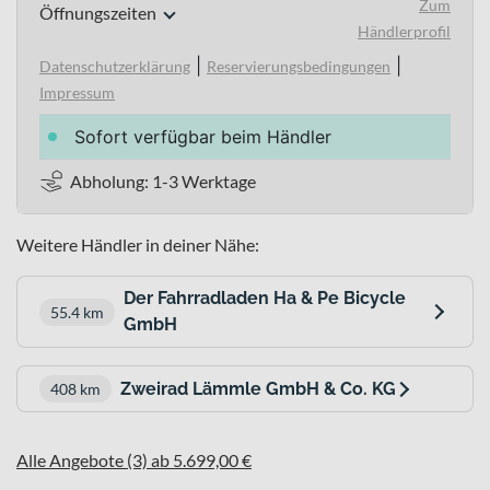
Zum
Öffnungszeiten
Händlerprofil
|
|
Datenschutzerklärung
Reservierungsbedingungen
Impressum
Sofort verfügbar beim Händler
Abholung: 1-3 Werktage
Weitere Händler in deiner Nähe:
Der Fahrradladen Ha & Pe Bicycle
55.4 km
GmbH
Zweirad Lämmle GmbH & Co. KG
408 km
Alle Angebote (3) ab 5.699,00 €