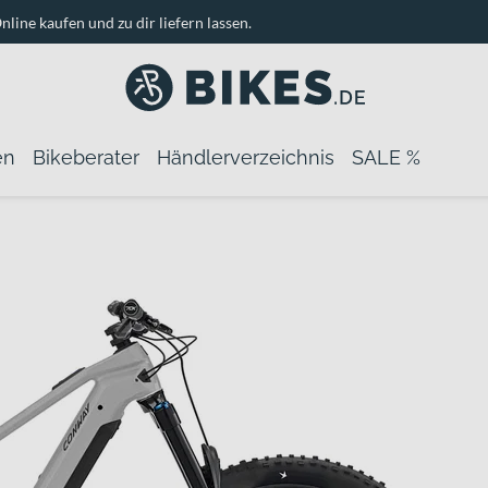
nline kaufen und zu dir liefern lassen.
en
Bikeberater
Händlerverzeichnis
SALE %