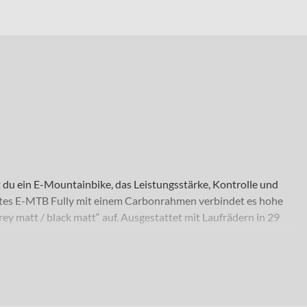
 du ein E-Mountainbike, das Leistungsstärke, Kontrolle und
ertes E-MTB Fully mit einem Carbonrahmen verbindet es hohe
rey matt / black matt“ auf. Ausgestattet mit Laufrädern in 29
in vielseitiges Fully für ein breites Einsatzspektrum suchen. Ob
0 mm Federweg vorne mit der FOX „36 Performance“ Gabel und