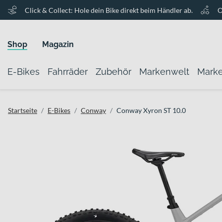
Click & Collect: Hole dein Bike direkt beim Händler ab.
O
Shop
Magazin
E-Bikes
Fahrräder
Zubehör
Markenwelt
Mark
Startseite
E-Bikes
Conway
Conway Xyron ST 10.0