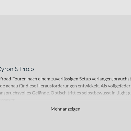
yron ST 10.0
froad-Touren nach einem zuverlässigen Setup verlangen, brauchst
de genau für diese Herausforderungen entwickelt. Als vollgefed
nspruchsvolles Gelände. Optisch tritt es selbstbewusst in „light g
passagen.
Mehr anzeigen
d Fahrer, die auf Trails und alpinen Strecken unterwegs sind und e
n oder ausgedehnte Touren im Gelände – die Kombination aus 15