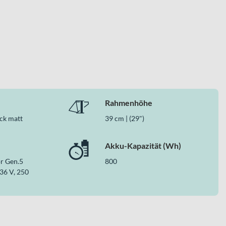
ch-Antrieb mit 800 Wh Akku-Kapazität und einen robusten
erk bergab und zuverlässige Komponenten für ambitionierte
Rahmenhöhe
ack matt
39 cm | (29")
Akku-Kapazität (Wh)
r Gen.5
800
36 V, 250