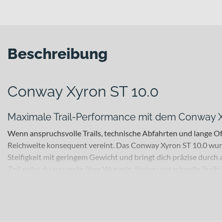
Beschreibung
Conway Xyron ST 10.0
Maximale Trail-Performance mit dem Conway X
Wenn anspruchsvolle Trails, technische Abfahrten und lange Of
Reichweite konsequent vereint. Das Conway Xyron ST 10.0 wur
Steifigkeit mit geringem Gewicht und bringt dich präzise durch a
Zoll rollst du souverän über Wurzeln, Steine und schnelle Trail
Für welche Einsätze eignet sich dieses Bike?
Dieses E-Mountainbike richtet sich an sportliche Fahrerinnen un
technische Abfahrten, abwechslungsreiche Cross-Trail-Runde