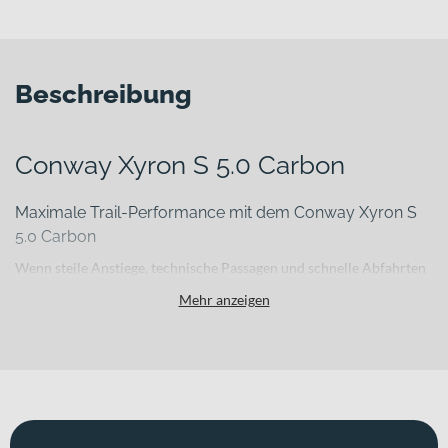
Beschreibung
Conway Xyron S 5.0 Carbon
Maximale Trail-Performance mit dem Conway Xyron S
5.0 Carbon
Wenn steile Anstiege, technische Passagen und schnelle Abfahrten
deinen Alltag auf dem Bike bestimmen, brauchst du ein E-
Mehr anzeigen
Mountainbike, das Leistung, Kontrolle und Effizienz konsequent
verbindet. Das Conway Xyron S 5.0 Carbon setzt dabei auf einen
leichten Carbonrahmen und ein ausgewogenes Fully-Fahrwerk, um
dir auf anspruchsvollen Trails die nötige Präzision und Stabilität zu
liefern. Mit einem Gesamtgewicht von 25.4 kg und einem zulässigen
Gesamtgewicht von 130 kg ist es auf sportliche Einsätze im Gelände
ausgelegt – kraftvoll bergauf, kontrolliert bergab.