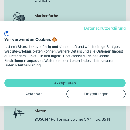
Diamant
Gesamtpaket integriert und unterstützt dich zuverlässig bei
technischen Uphills und kräftezehrenden Anstiegen.
Markenfarbe
Deine Vorteile
desert matt / plum matt
Datenschutzerklärung
Leichter und steifer Carbonrahmen für präzises Handling im
Gelände
Rahmenhöhe
Wir verwenden Cookies 🍪
FOX "36 Float Rhythm" Gabel mit 150 mm Federweg für
... damit Bikes.de zuverlässig und sicher läuft und wir dir ein großartiges
43 cm | (29/27,5")
hohe Trail-Reserven
Website-Erlebnis bieten können. Weitere Details und alle Optionen findest
FOX "Float DPS" Dämpfer mit 160 mm Federweg für
du unter dem Punkt "Einstellungen". Dort kannst du deine Cookie-
kontrollierte Abfahrten
Einstellungen anpassen. Weitere Informationen findest du in unserer
Schaltungstyp
Datenschutzerklärung.
BOSCH "Performance Line CX" Motor mit bis zu 85 Nm für
Kettenschaltung
kraftvolle Unterstützung
750 Wh starker BOSCH "PowerTube 750" Akku für lange
Akzeptieren
Touren
Bremsen
Hydraulische MAGURA MT5 eStop Scheibenbremsen für
Ablehnen
Einstellungen
Hydraulische Scheibenbremse
zuverlässige Bremsperformance
SRAM SX Eagle 12-Gang-Kettenschaltung für große
Übersetzungsbandbreite
Motor
BOSCH "Performance Line CX", max. 85 Nm
Warum dieses Bike in der Kategorie E-MTB Fullys
überzeugt