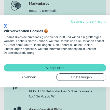
Markenfarbe
Integrierter BOSCH „Powertube 800“ Akku mit 800 Wh für
hohe Reichweite
metallic grey matt
120 mm Federweg dank SUNTOUR „Mobie34 Air NLO“,
Boost, 120 mm
Datenschutzerklärung
Rahmenhöhe
Hydraulische TEKTRO HD-M535 4/4-Kolben
Scheibenbremsen vorne und hinten
41 cm | (27,5")
Wir verwenden Cookies 🍪
12-Gang-Kettenschaltung mit SHIMANO CN-M6100 Kette
... damit Bikes.de zuverlässig und sicher läuft und wir dir ein großartiges
StVZO-konforme Beleuchtung mit HERRMANS MR9
Website-Erlebnis bieten können. Weitere Details und alle Optionen findest
Schaltungstyp
Frontleuchte und AXA Juno E-Bike, Brake Light
du unter dem Punkt "Einstellungen". Dort kannst du deine Cookie-
Einstellungen anpassen. Weitere Informationen findest du in unserer
Zulässiges Gesamtgewicht von 140 kg für vielseitige Nutzung
Kettenschaltung
Datenschutzerklärung.
Warum dieses Bike in der Kategorie E-Trekkingbikes
Bremsen
überzeugt
Akzeptieren
Hydraulische Scheibenbremse
Als ausgewogenes E-Trekkingbike verbindet das Conway eine
Ablehnen
Einstellungen
robuste Aluminiumkonstruktion, ein leistungsstarkes Bosch-
Antriebssystem und durchdachte Komponenten wie die 120 mm
Motor
Federgabel und die hydraulischen 4/4-Kolben-Bremsen. Damit
BOSCH Mittelmotor Gen.5 "Performance
erhältst du ein zuverlässiges Gesamtpaket, das dich im Alltag
CX", 36 V, 250 W
ebenso souverän begleitet wie auf längeren Touren – komfortabel,
kraftvoll und vielseitig einsetzbar.
Akku-Kapazität (Wh)