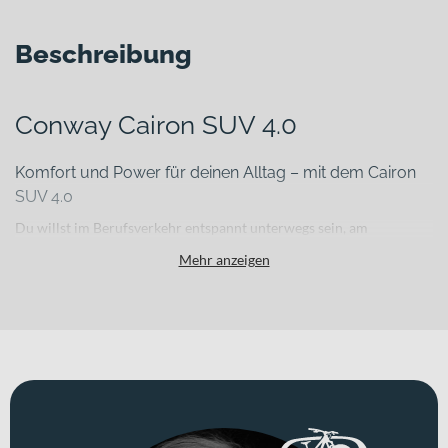
Beschreibung
Conway Cairon SUV 4.0
Komfort und Power für deinen Alltag – mit dem Cairon
SUV 4.0
Du willst im Berufsverkehr entspannt unterwegs sein, am
Wochenende längere Strecken genießen und auch auf
Mehr anzeigen
unbefestigten Wegen souverän fahren? Das Conway Cairon SUV
4.0 ist als vielseitiges E-Trekkingbike genau für diese Anforderungen
entwickelt. Es verbindet alltagstaugliche Ausstattung mit
kraftvoller Unterstützung und einem durchdachten technischen
Konzept, damit du sowohl beim Pendeln als auch auf ausgedehnten
Touren zuverlässig unterwegs bist.
Für welche Einsätze eignet sich dieses Bike?
Dieses E-Trekkingbike richtet sich an anspruchsvolle Pendelnde