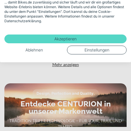
... damit Bikes.de zuverlässig und sicher läuft und wir dir ein großartiges
In der Klasse der E-MTB Fullys bietet dir das Centurion Lhasa
Website-Erlebnis bieten können. Weitere Details und alle Optionen findest
Motor
du unter dem Punkt "Einstellungen". Dort kannst du deine Cookie-
R2000 ein stimmiges Gesamtpaket aus kraftvollem Bosch Antrieb,
Einstellungen anpassen. Weitere Informationen findest du in unserer
120 mm Fahrwerk und zuverlässigen SHIMANO Deore 4-Kolben
BOSCH Performance Line CX
Datenschutzerklärung.
Bremsen. Die durchdachte Ausstattung, die Straßenzulassung und
das hohe zulässige Gesamtgewicht machen es zu einem vielseitigen
Akku-Kapazität (Wh)
E-Bike für Alltag, lange Touren und ambitionierte Trail-Einsätze.
Akzeptieren
800
Ablehnen
Einstellungen
Mehr anzeigen
Design, Perfection and Quality.
Entdecke CENTURION in
unserer Markenwelt
TRADITION TRIFFT TECHNOLOGIE – FÜR TOUR, TRAIL UND
TEMPO.