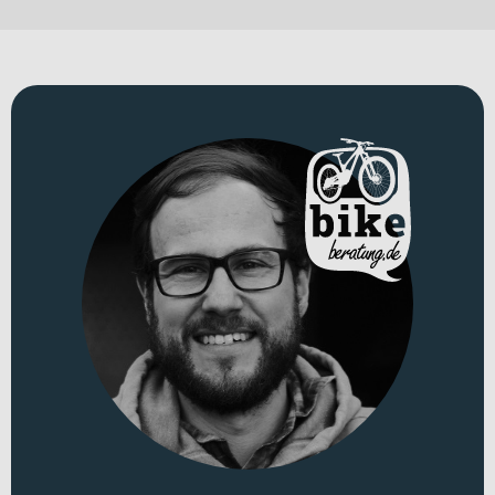
Der leichte Aluminiumrahmen sorgt für Stabilität und ein präzises
Fahrgefühl, während die vollgefederte Bauweise mit 120 mm
Federweg vorne und hinten auch auf unruhigem Untergrund
souverän bleibt.
Für welche Einsätze eignet sich dieses Bike?
Als tourenorientiertes E-MTB Fully richtet sich dieses E-Bike an
anspruchsvolle Freizeit- und Trail-Enthusiasten, die
Alltagsmobilität, Touren und sportliche Gelände-Einsätze
kombinieren möchten. Dank Straßenzulassung mit LEZYNE Power
STVZO E115 Frontleuchte und CENTURION Halo Rückleuchte bist
du auch im urbanen Umfeld sicher unterwegs. Gleichzeitig bieten
dir die SCHWALBE Smart Sam 29x2.25" Reifen vorne und hinten
zuverlässigen Grip für Touren im Mittelgebirge und anspruchsvolle
Trails. Das Bike rollt dabei mit Laufrädern in 29 Zoll. Erhältlich ist
es in „infrarot“ und „schwarz“.
Technisches Konzept und Systemintegration
Im Zentrum steht ein stabiler Aluminiumrahmen, kombiniert mit
einer SR SUNTOUR Mobie34 BOOST EQ Federgabel und einem SR
SUNTOUR Edge X 2CR Dämpfer – jeweils mit 120 mm Federweg.