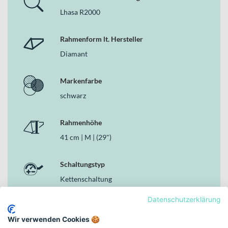
leistungsstarken Begleiter auf Alltagstouren und sportlichen
Lhasa R2000
Offroad-Runden.
Deine Vorteile
Rahmenform lt. Hersteller
BOSCH Performance Line CX Motor mit 800 Wh PowerTube
Diamant
Akku für ausdauernde Unterstützung
120 mm Federweg vorne und hinten dank SR SUNTOUR
Markenfarbe
Mobie34 BOOST EQ und Edge X 2CR
Hydraulische SHIMANO Deore 4-Kolben Scheibenbremsen
schwarz
für hohe Bremskontrolle
11-Gang-Kettenschaltung mit SHIMANO CN-LG500 *
Rahmenhöhe
Linkglide Kette
41 cm | M | (29")
SCHWALBE Smart Sam 29x2.25" Reifen für vielseitigen
Einsatz auf Asphalt und Gelände
PROCRAFT DROP Pro Sattelstütze für mehr Sicherheit auf
Schaltungstyp
Trails
Kettenschaltung
Straßenzulassung mit LEZYNE Power STVZO E115 Front-
und CENTURION Halo Rückleuchte
Datenschutzerklärung
Bremsen
Warum dieses Bike in der Kategorie E-MTB Fullys
Wir verwenden Cookies 🍪
Hydraulische Scheibenbremse
überzeugt