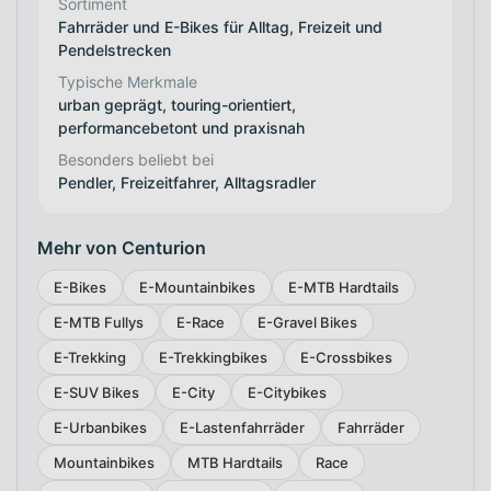
Sortiment
Fahrräder und E-Bikes für Alltag, Freizeit und
Pendelstrecken
Typische Merkmale
urban geprägt, touring-orientiert,
performancebetont und praxisnah
Besonders beliebt bei
Pendler, Freizeitfahrer, Alltagsradler
Mehr von Centurion
E-Bikes
E-Mountainbikes
E-MTB Hardtails
E-MTB Fullys
E-Race
E-Gravel Bikes
E-Trekking
E-Trekkingbikes
E-Crossbikes
E-SUV Bikes
E-City
E-Citybikes
E-Urbanbikes
E-Lastenfahrräder
Fahrräder
Mountainbikes
MTB Hardtails
Race