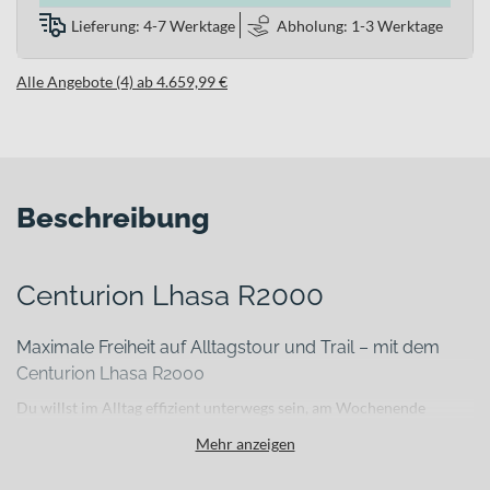
Lieferung: 4-7 Werktage
Abholung: 1-3 Werktage
Alle Angebote (4) ab 4.659,99 €
Beschreibung
Centurion Lhasa R2000
Maximale Freiheit auf Alltagstour und Trail – mit dem
Centurion Lhasa R2000
Du willst im Alltag effizient unterwegs sein, am Wochenende
längere Touren genießen und auf anspruchsvollen Trails nicht auf
Mehr anzeigen
Reserven verzichten? Das Centurion Lhasa R2000 verbindet genau
diese Anforderungen in einem durchdachten E-Mountainbike Fully.