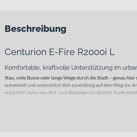
Beschreibung
Centurion E-Fire R2000i L
Komfortable, kraftvolle Unterstützung im urba
Stau, volle Busse oder lange Wege durch die Stadt – genau hier
entwickelt und unterstützt dich zuverlässig auf dem Weg zur 
erleichtert dabei das Auf- und Absteigen im dichten Stadtverkeh
Für welche Einsätze eignet sich dieses Bike?
Ob Pendeln, kurze Strecken im urbanen Raum oder entspannte Tou
du von ruhigem Geradeauslauf und angenehmem Überrollverhal
bieten dir solide Traktion und erhöhen durch ihre Reflexaussta
Fahrten mit Gepäck oder Einkäufen, während das Gesamtgewicht von