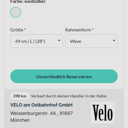
Farbe: weißsilber
Größe *
Rahmenform *
49 cm | L | (28")
Wave
Unverbindlich Reservieren
398 km
Verkauf durch deinen Händler in der Nähe:
VELO am Ostbahnhof GmbH
Weissenburgerstr. 44 , 81667
München