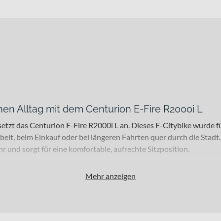
nen Alltag mit dem Centurion E-Fire R2000i L
 setzt das Centurion E-Fire R2000i L an. Dieses E-Citybike wurde f
Arbeit, beim Einkauf oder bei längeren Fahrten quer durch die S
r und sorgt für eine komfortable, aufrechte Sitzposition.
Mehr anzeigen
ren mit moderatem Gelände – dieses E-Bike spielt seine Stärken vo
ten auf Asphalt und Kopfsteinpflaster. Die CONTINENTAL Contac
ttung deine Sichtbarkeit im Straßenverkehr. Dank eines zulässigen
 29.1 kg für ein kraftvolles E-Citybike dieser Klasse ausgelegt is