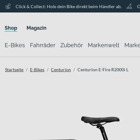
Click & Collect: Hole dein Bike direkt beim Händler ab.
O
Shop
Magazin
E-Bikes
Fahrräder
Zubehör
Markenwelt
Mark
Startseite
E-Bikes
Centurion
Centurion E-Fire R2000i L