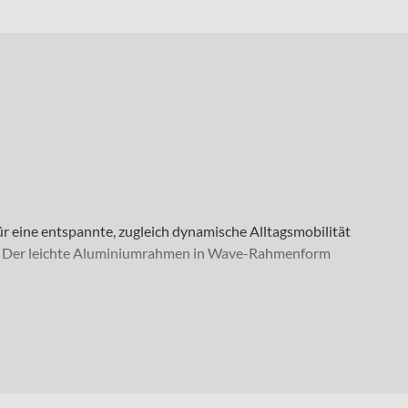
ür eine entspannte, zugleich dynamische Alltagsmobilität
tadt. Der leichte Aluminiumrahmen in Wave-Rahmenform
r allem im Alltag aus. Mit Laufrädern in 28 Zoll. profitierst
t Urban 29x2.0" PureGrip mit Reflex Reifen vorne und hinten
 Gesamtgewichts von 150 kg eignet sich das Bike auch für
t. Erhältlich ist das Rad in „weißsilber“.