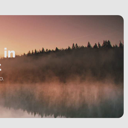
 in
t
O.