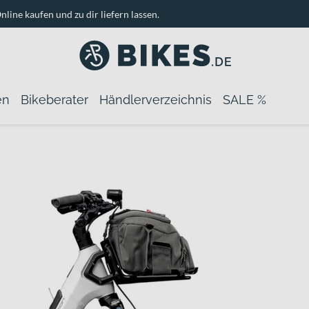
nline kaufen und zu dir liefern lassen.
en
Bikeberater
Händlerverzeichnis
SALE %