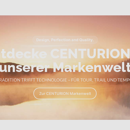
Design, Perfection and Quality.
tdecke CENTURION
unserer Markenwel
RADITION TRIFFT TECHNOLOGIE – FÜR TOUR, TRAIL UND TEMP
Zur CENTURION Markenwelt