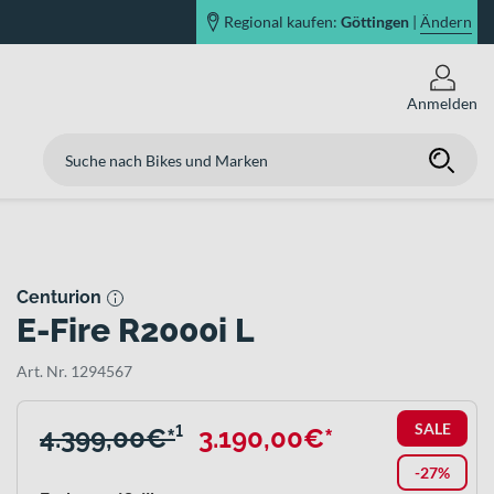
Regional kaufen:
Göttingen
|
Ändern
Anmelden
Centurion
E-Fire R2000i L
Art. Nr. 1294567
SALE
4.399,00€*
¹
3.190,00€*
-27%