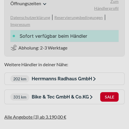
Zum
Öffnungszeiten
Händlerprofil
|
|
Datenschutzerklärung
Reservierungsbedingungen
Impressum
Sofort verfügbar beim Händler
Abholung: 2-3 Werktage
Weitere Händler in deiner Nähe:
Herrmanns Radhaus GmbH
202 km
Bike & Tec GmbH & Co.KG
331 km
SALE
Alle Angebote (3) ab 3.190,00 €