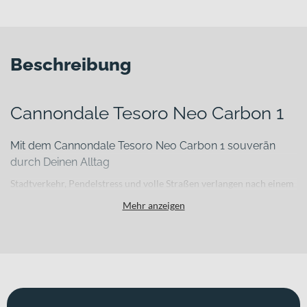
Beschreibung
Cannondale Tesoro Neo Carbon 1
Mit dem Cannondale Tesoro Neo Carbon 1 souverän
durch Deinen Alltag
Stadtverkehr, Pendelstress und volle Straßen verlangen nach einem
E-Bike, das leicht, zuverlässig und leistungsstark ist. Das
Mehr anzeigen
Cannondale Tesoro Neo Carbon 1 verbindet einen hochwertigen
Carbonrahmen mit moderner Bosch-Antriebstechnik – damit Du
im urbanen Alltag und auf Wochenendtouren effizient, komfortabel
und stilvoll unterwegs bist. In der eleganten Farbe „stealth grey“
passt es optisch perfekt in die City und überzeugt zugleich mit
sportlicher Ausrichtung.