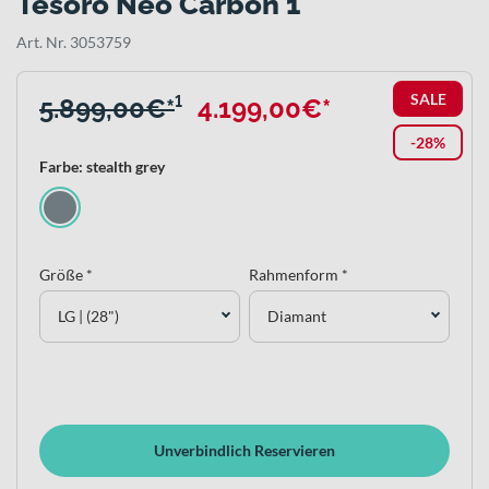
Tesoro Neo Carbon 1
Art. Nr. 3053759
SALE
5.899,00€*
¹
4.199,00€*
-28%
Farbe: stealth grey
Größe *
Rahmenform *
LG | (28")
Diamant
Unverbindlich Reservieren