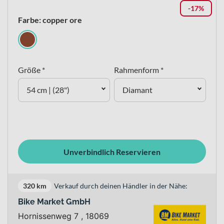
-17%
Farbe: copper ore
Größe *
Rahmenform *
54 cm | (28")
Diamant
Unverbindlich Reservieren
320 km
Verkauf durch deinen Händler in der Nähe:
Bike Market GmbH
Hornissenweg 7 , 18069