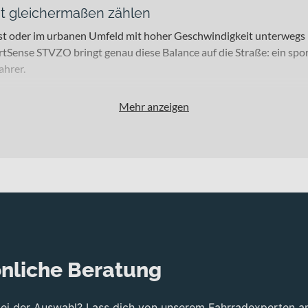
t gleichermaßen zählen
st oder im urbanen Umfeld mit hoher Geschwindigkeit unterwegs bi
ense STVZO bringt genau diese Balance auf die Straße: ein spor
ahrer.
Mehr anzeigen
tierte Sportlerinnen und Sportler, die auf asphaltierten Straßen u
r, STVZO-konformer Beleuchtung eignet es sich ebenso für ambitio
fitierst damit von einem straßenorientierten Setup, das Effizienz 
e ausgelegt ist und die Basis für ein direktes, dynamisches Fahrg
at mount disc, internal routing, 1-1/8" to 1-1/5" Delta steerer,
se von SRAM Force AXS mit 160/160mm Centerline XR centerlock 
nliche Beratung
er Bremsleistung und feiner Dosierbarkeit.
bei der Auswahl? Lass dich von unserem Fahrradexperten a
rce Antrieb. Die große Bandbreite unterstützt dich sowohl beim 