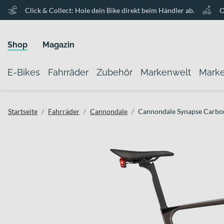
Click & Collect: Hole dein Bike direkt beim Händler ab.
O
Shop
Magazin
E-Bikes
Fahrräder
Zubehör
Markenwelt
Mark
Startseite
Fahrräder
Cannondale
Cannondale Synapse Carbo