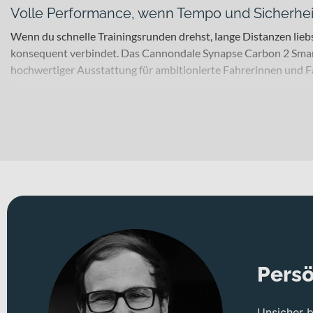
Volle Performance, wenn Tempo und Sicherhei
Wenn du schnelle Trainingsrunden drehst, lange Distanzen lieb
konsequent verbindet. Das Cannondale Synapse Carbon 2 SmartS
hochwertiger Ausstattung für ambitionierte Fahrerinnen und F
Für welche Einsätze eignet sich dieses Bike?
Als Race-Rennrad richtet sich dieses Bike an Performance-orien
Ausfahrten bis hin zu schnellen Gruppenrides. Dank integrierte
kombinieren möchten. Du fährst mit Laufrädern in 28 Zoll und pro
Technisches Konzept und Systemintegration
Herzstück ist der Carbon-Rahmen, der auf sportliche Performanc
Carbon Gabel mit integrated crown race, 12x100mm thru-axle, fl
eine saubere Integration der Komponenten.
Für souveräne Kontrolle sorgt die hydraulische Scheibenbrem
Persö
oder wechselnden Bedingungen profitierst du von klar definiert
Unsicher 
Geschaltet wird mit einer 24-Gang-Kettenschaltung mit SRAM Fo