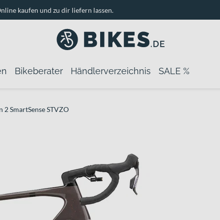
nline kaufen und zu dir liefern lassen.
en
Bikeberater
Händlerverzeichnis
SALE %
n 2 SmartSense STVZO