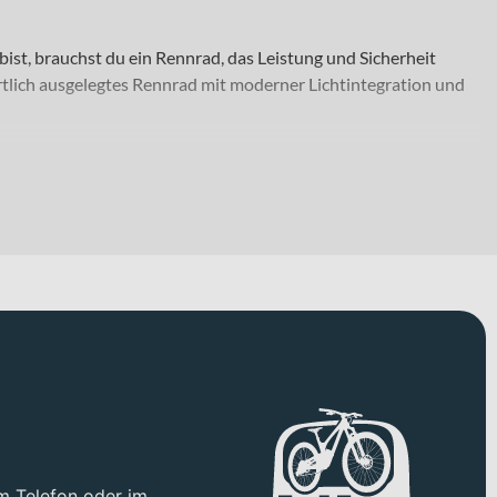
st, brauchst du ein Rennrad, das Leistung und Sicherheit
tlich ausgelegtes Rennrad mit moderner Lichtintegration und
nterwegs sind – vom strukturierten Training über lange
nierte Pendler, die Tempo und Sicherheit im Alltag
und Laufruhe vereint. Erhältlich ist das Rad in „copper ore“.
efühl bildet. Ergänzt wird das Konzept durch die Synapse
 55mm offset und fender mounts – für präzise Lenkimpulse und
rotors vorne und hinten. Gerade bei hohen Geschwindigkeiten
m Telefon oder im
Sprint als auch auf längeren Anstiegen und ermöglicht eine