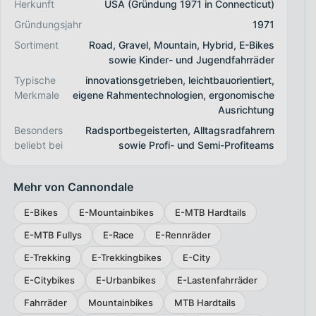
Herkunft
USA (Gründung 1971 in Connecticut)
Gründungsjahr
1971
Sortiment
Road, Gravel, Mountain, Hybrid, E-Bikes
sowie Kinder- und Jugendfahrräder
Typische
innovationsgetrieben, leichtbauorientiert,
Merkmale
eigene Rahmentechnologien, ergonomische
Ausrichtung
Besonders
Radsportbegeisterten, Alltagsradfahrern
beliebt bei
sowie Profi- und Semi-Profiteams
Mehr von Cannondale
E-Bikes
E-Mountainbikes
E-MTB Hardtails
E-MTB Fullys
E-Race
E-Rennräder
E-Trekking
E-Trekkingbikes
E-City
E-Citybikes
E-Urbanbikes
E-Lastenfahrräder
Fahrräder
Mountainbikes
MTB Hardtails