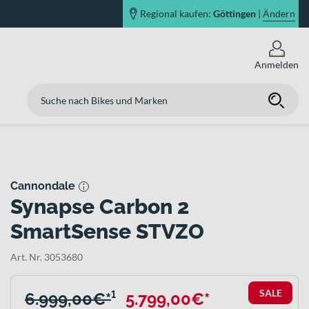
Regional kaufen:
Göttingen
|
Ändern
Anmelden
Cannondale
Synapse Carbon 2
SmartSense STVZO
Art. Nr. 3053680
SALE
6.999,00€*
¹
5.799,00€*