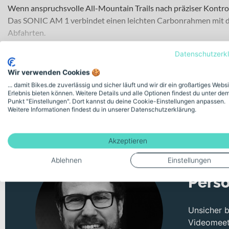
Wenn anspruchsvolle All-Mountain Trails nach präziser Kontrol
Das SONIC AM 1 verbindet einen leichten Carbonrahmen mit du
Abfahrten.
Für welche Einsätze eignet sich dieses Bike?
Datenschutzerk
Dieses E-MTB Fully richtet sich an anspruchsvolle Fahrerinnen
Wir verwenden Cookies 🍪
der SR SUNTOUR ZERON 36 Air Federgabel und 140 mm am RockSh
... damit Bikes.de zuverlässig und sicher läuft und wir dir ein großartiges Webs
Erlebnis bieten können. Weitere Details und alle Optionen findest du unter de
rollen in 29 Zoll und sorgen so für hohe Laufruhe und starke Tra
Punkt "Einstellungen". Dort kannst du deine Cookie-Einstellungen anpassen.
Weitere Informationen findest du in unserer Datenschutzerklärung.
Technisches Konzept und Systemintegration
Der Carbonrahmen bildet die stabile und zugleich leichte Basi
Akzeptieren
auch für intensive Touren und anspruchsvolle Bedingungen gut
Kombination aus SHIMANO Linkglide CN-LG500 Kette und 11-Ga
Ablehnen
Einstellungen
kannst Du die Sitzhöhe flexibel variieren – ein klarer Vorte
Persö
Reifen in 29 Zoll. Dank MonkeyLink Kurvenlicht vorne und Mon
Lichtverhältnissen gut sichtbar.
Unsicher 
Antrieb und Energieversorgung
Videomeeti