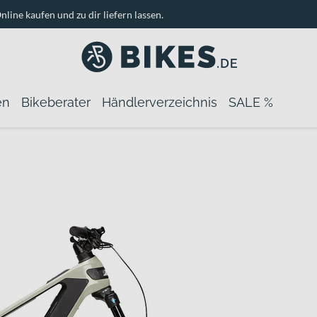
nline kaufen und zu dir liefern lassen.
en
Bikeberater
Händlerverzeichnis
SALE %