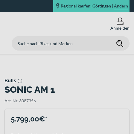
Regional kaufen:
Göttingen
|
Ändern
Anmelden
Bulls
SONIC AM 1
Art. Nr. 3087356
5.799,00€*