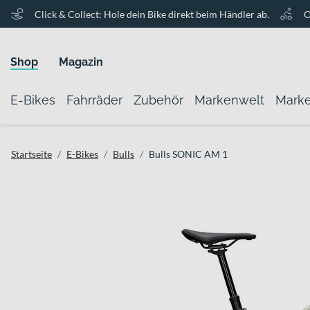
Click & Collect: Hole dein Bike direkt beim Händler ab.
O
Shop
Magazin
E-Bikes
Fahrräder
Zubehör
Markenwelt
Mark
Startseite
E-Bikes
Bulls
Bulls SONIC AM 1