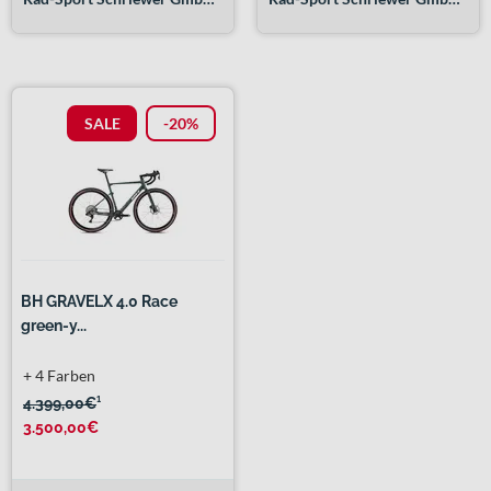
SALE
-20%
BH GRAVELX 4.0 Race
green-y...
+ 4 Farben
4.399,00€
¹
3.500,00€