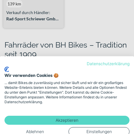
139 km
Verkauf durch Händler:
Rad-Sport Schriewer GmbH & Co. KG
Fahrräder von BH Bikes – Tradition
seit 1909
Datenschutzerklärung
Fahrräder von BH Bikes stehen für eine Marke, deren Wurzeln bis
ins Jahr 1909 nach Éibar in Spanien zurückreichen. Hinter dem
Wir verwenden Cookies 🍪
Namen steckt Beistegui Hermanos – ein Unternehmen, das sich
... damit Bikes.de zuverlässig und sicher läuft und wir dir ein großartiges
über Generationen hinweg dem Radsport und der Fahrradkultur
Website-Erlebnis bieten können. Weitere Details und alle Optionen findest
verschrieben hat. Diese lange Geschichte prägt die Marke bis heute
du unter dem Punkt "Einstellungen". Dort kannst du deine Cookie-
und zeigt sich in einem breit aufgestellten Sortiment für
Einstellungen anpassen. Weitere Informationen findest du in unserer
unterschiedlichste Einsatzbereiche.
Datenschutzerklärung.
Ob Du sportlich auf der Straße unterwegs bist, anspruchsvolle
Trails fährst oder ein zuverlässiges Bike für Alltag und
Akzeptieren
Pendelstrecke suchst – BH Bikes deckt zahlreiche Kategorien ab.
Ablehnen
Einstellungen
Das Portfolio reicht von Road- und MTB-Modellen über Gravel-