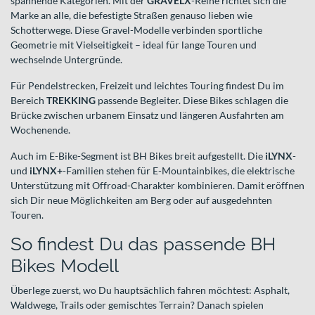
spannende Kategorien. Mit der
GRAVELX
-Reihe richtet sich die
Marke an alle, die befestigte Straßen genauso lieben wie
Schotterwege. Diese Gravel-Modelle verbinden sportliche
Geometrie mit Vielseitigkeit – ideal für lange Touren und
wechselnde Untergründe.
Für Pendelstrecken, Freizeit und leichtes Touring findest Du im
Bereich
TREKKING
passende Begleiter. Diese Bikes schlagen die
Brücke zwischen urbanem Einsatz und längeren Ausfahrten am
Wochenende.
Auch im E-Bike-Segment ist BH Bikes breit aufgestellt. Die
iLYNX
-
und
iLYNX+
-Familien stehen für E-Mountainbikes, die elektrische
Unterstützung mit Offroad-Charakter kombinieren. Damit eröffnen
sich Dir neue Möglichkeiten am Berg oder auf ausgedehnten
Touren.
So findest Du das passende BH
Bikes Modell
Überlege zuerst, wo Du hauptsächlich fahren möchtest: Asphalt,
Waldwege, Trails oder gemischtes Terrain? Danach spielen