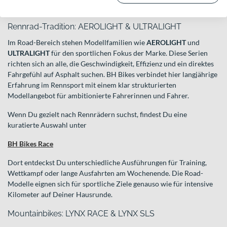
und Trekkingräder bis hin zu modernen E-Bikes.
Rennrad-Tradition: AEROLIGHT & ULTRALIGHT
Im Road-Bereich stehen Modellfamilien wie
AEROLIGHT
und
ULTRALIGHT
für den sportlichen Fokus der Marke. Diese Serien
richten sich an alle, die Geschwindigkeit, Effizienz und ein direktes
Fahrgefühl auf Asphalt suchen. BH Bikes verbindet hier langjährige
Erfahrung im Rennsport mit einem klar strukturierten
Modellangebot für ambitionierte Fahrerinnen und Fahrer.
Wenn Du gezielt nach Rennrädern suchst, findest Du eine
kuratierte Auswahl unter
BH Bikes Race
Dort entdeckst Du unterschiedliche Ausführungen für Training,
Wettkampf oder lange Ausfahrten am Wochenende. Die Road-
Modelle eignen sich für sportliche Ziele genauso wie für intensive
Kilometer auf Deiner Hausrunde.
Mountainbikes: LYNX RACE & LYNX SLS