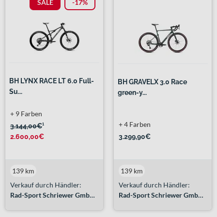
SALE
-17%
BH LYNX RACE LT 6.0 Full-
BH GRAVELX 3.0 Race
Su...
green-y...
+ 9 Farben
+ 4 Farben
3.144,00€
¹
2.600,00€
3.299,90€
139 km
139 km
Verkauf durch Händler:
Verkauf durch Händler:
Rad-Sport Schriewer GmbH & Co. KG
Rad-Sport Schriewer GmbH & Co. KG