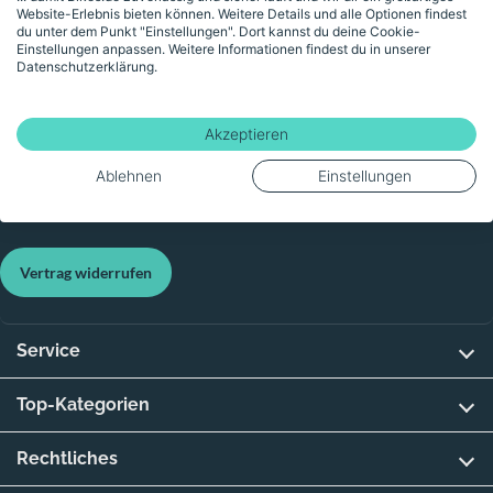
Website-Erlebnis bieten können. Weitere Details und alle Optionen findest
du unter dem Punkt "Einstellungen". Dort kannst du deine Cookie-
Einstellungen anpassen. Weitere Informationen findest du in unserer
Datenschutzerklärung.
80.1 km
74.1 km
Verkauf durch Händler:
Verkauf durch Händler:
Zweiradhaus Leimenkühler
Die Fahrrad-Scheune e.K.
Akzeptieren
Ablehnen
Einstellungen
Vertrag widerrufen
Service
Top-Kategorien
Rechtliches