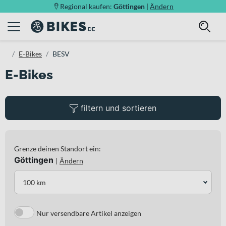
Regional kaufen:
Göttingen
|
Ändern
E-Bikes
BESV
E-Bikes
filtern und sortieren
Grenze deinen Standort ein:
Göttingen
|
Ändern
100 km
Nur versendbare Artikel anzeigen