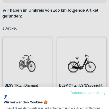
Wir haben im Umkreis von 100 km folgende Artikel
gefunden:
2 Artikel
BESV TR 1.3 Diamant
BESV CT 2.3 LS Wave night
metalli...
b...
Datenschutzerklärung
+ 2 Farben
Wir verwenden Cookies 🍪
2.999,00€
1.999,00€
... damit Bikes.de zuverlässig und sicher läuft und wir dir ein großartiges