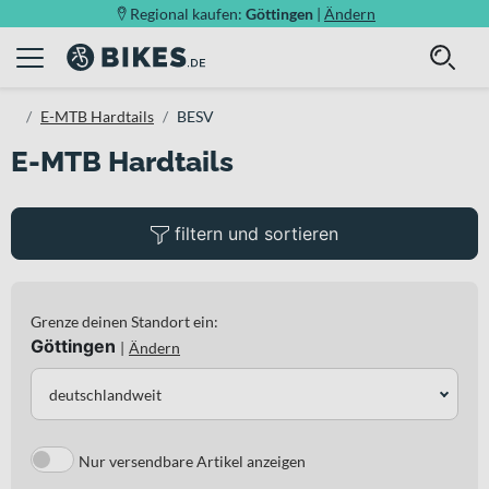
Regional kaufen:
Göttingen
|
Ändern
E-MTB Hardtails
BESV
E-MTB Hardtails
filtern und sortieren
Grenze deinen Standort ein:
Göttingen
|
Ändern
deutschlandweit
Nur versendbare Artikel anzeigen