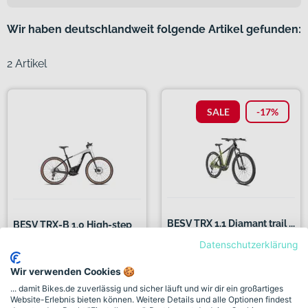
Wir haben deutschlandweit folgende Artikel gefunden:
2 Artikel
SALE
-17%
BESV TRX 1.1 Diamant trail ...
BESV TRX-B 1.0 High-step
br...
Datenschutzerklärung
3.499,00€
¹
Wir verwenden Cookies 🍪
3.999,00€
2.899,00€
... damit Bikes.de zuverlässig und sicher läuft und wir dir ein großartiges
Website-Erlebnis bieten können. Weitere Details und alle Optionen findest