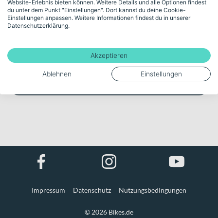
Website-Erlebnis bieten können. Weitere Details und alle Optionen findest
du unter dem Punkt "Einstellungen". Dort kannst du deine Cookie-
Noch kein Kunde?
Einstellungen anpassen. Weitere Informationen findest du in unserer
Datenschutzerklärung.
Jetzt registrieren
Akzeptieren
Ablehnen
Einstellungen
Als Gast fortfahren
Impressum
Datenschutz
Nutzungsbedingungen
© 2026 Bikes.de