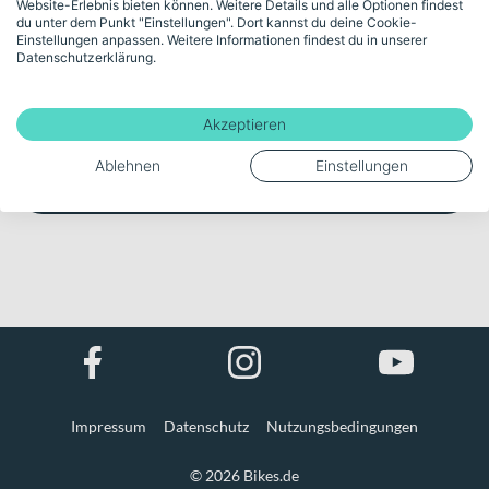
Website-Erlebnis bieten können. Weitere Details und alle Optionen findest
du unter dem Punkt "Einstellungen". Dort kannst du deine Cookie-
Noch kein Kunde?
Einstellungen anpassen. Weitere Informationen findest du in unserer
Datenschutzerklärung.
Jetzt registrieren
Akzeptieren
Ablehnen
Einstellungen
Als Gast fortfahren
Impressum
Datenschutz
Nutzungsbedingungen
© 2026 Bikes.de